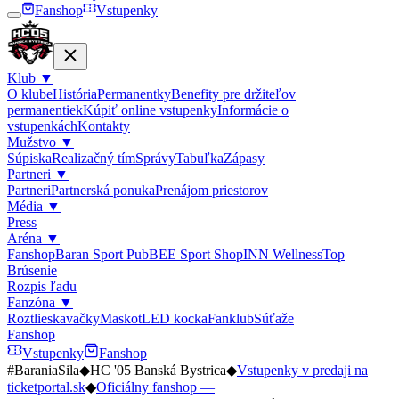
Fanshop
Vstupenky
Klub
▼
O klube
História
Permanentky
Benefity pre držiteľov
permanentiek
Kúpiť online vstupenky
Informácie o
vstupenkách
Kontakty
Mužstvo
▼
Súpiska
Realizačný tím
Správy
Tabuľka
Zápasy
Partneri
▼
Partneri
Partnerská ponuka
Prenájom priestorov
Média
▼
Press
Aréna
▼
Fanshop
Baran Sport Pub
BEE Sport Shop
INN Wellness
Top
Brúsenie
Rozpis ľadu
Fanzóna
▼
Roztlieskavačky
Maskot
LED kocka
Fanklub
Súťaže
Fanshop
Vstupenky
Fanshop
#BaraniaSila
◆
HC '05 Banská Bystrica
◆
Vstupenky v predaji na
ticketportal.sk
◆
Oficiálny fanshop —