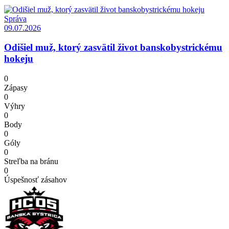
Správa
09.07.2026
Odišiel muž, ktorý zasvätil život banskobystrickému
hokeju
0
Zápasy
0
Výhry
0
Body
0
Góly
0
Streľba na bránu
0
Úspešnosť zásahov