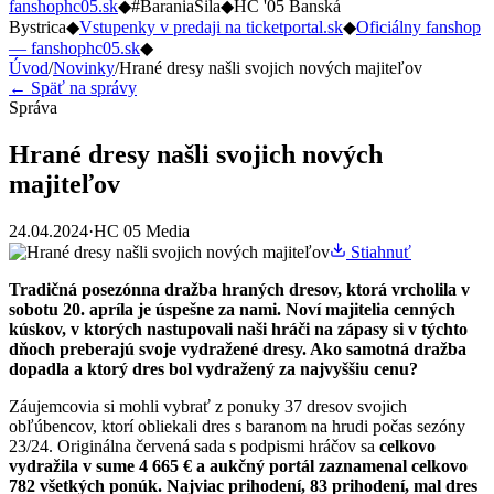
fanshophc05.sk
◆
#BaraniaSila
◆
HC '05 Banská
Bystrica
◆
Vstupenky v predaji na ticketportal.sk
◆
Oficiálny fanshop
— fanshophc05.sk
◆
Úvod
/
Novinky
/
Hrané dresy našli svojich nových majiteľov
← Späť na správy
Správa
Hrané dresy našli svojich nových
majiteľov
24.04.2024
·
HC 05 Media
Stiahnuť
Tradičná posezónna dražba hraných dresov, ktorá vrcholila v
sobotu 20. apríla je úspešne za nami. Noví majitelia cenných
kúskov, v ktorých nastupovali naši hráči na zápasy si v týchto
dňoch preberajú svoje vydražené dresy. Ako samotná dražba
dopadla a ktorý dres bol vydražený za najvyššiu cenu?
Záujemcovia si mohli vybrať z ponuky 37 dresov svojich
obľúbencov, ktorí obliekali dres s baranom na hrudi počas sezóny
23/24. Originálna červená sada s podpismi hráčov sa
celkovo
vydražila v sume 4 665 € a aukčný portál zaznamenal celkovo
782 všetkých ponúk. Najviac prihodení, 83 prihodení, mal dres