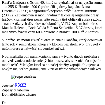
Rasťa Gašpara
s číslom 40, ktorý sa vydražil aj za najvyššiu sumu,
a to 255 €. Hranicu 200 € prekročili aj dresy kapitána Ivana
Ďatelinku (222 €) a najproduktívnejšieho hráča Cartera Turnbula
(230 €). Záujemcovia si mohli vydražiť taktiež aj originálne dresy
hráčov, ktorí náš dres počas tejto sezóny tiež obliekali avšak sezónu
s nami z rôznych dôvodov nedokončili. Veľký záujem bol o dres
Matúša Holendu, Bode Wilda či Petra Šenkeříka. Z 37 dresov, ktoré
mali vyvolávaciu cenu 60 € prekonalo hranicu 100 € až 29 dresov.
V dražbe ste mohli získať aj dres Michala Plančára, ktorý debutoval
tento rok v seniorskom hokeji a v ktorom tiež strelil svoj prvý gól v
našom drese a najvyššej slovenskej súťaži.
Noví majitelia boli nami kontaktovaní a v týchto dňoch prebieha aj
odovzdávanie a odosielanie týchto dresov, aby sa z nich čo najskôr
mohli tešiť. Všetkým ktorí sa do našej dražby zapojili ďakujeme a
novým majiteľom gratulujeme k zisku týchto výnimočných kúskov.
Zdieľať
Zápasy & tabuľka
Do najbližšieho zápasu
--
Dni