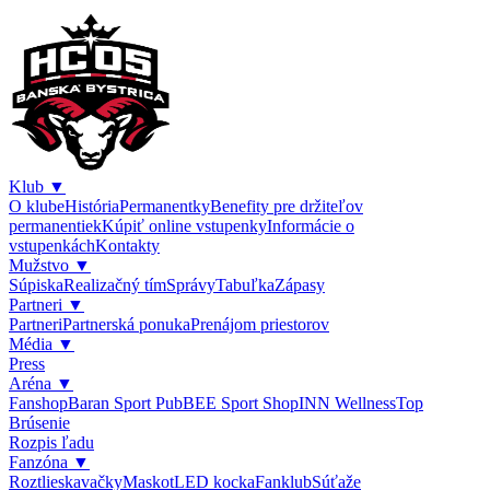
Klub
▼
O klube
História
Permanentky
Benefity pre držiteľov
permanentiek
Kúpiť online vstupenky
Informácie o
vstupenkách
Kontakty
Mužstvo
▼
Súpiska
Realizačný tím
Správy
Tabuľka
Zápasy
Partneri
▼
Partneri
Partnerská ponuka
Prenájom priestorov
Média
▼
Press
Aréna
▼
Fanshop
Baran Sport Pub
BEE Sport Shop
INN Wellness
Top
Brúsenie
Rozpis ľadu
Fanzóna
▼
Roztlieskavačky
Maskot
LED kocka
Fanklub
Súťaže