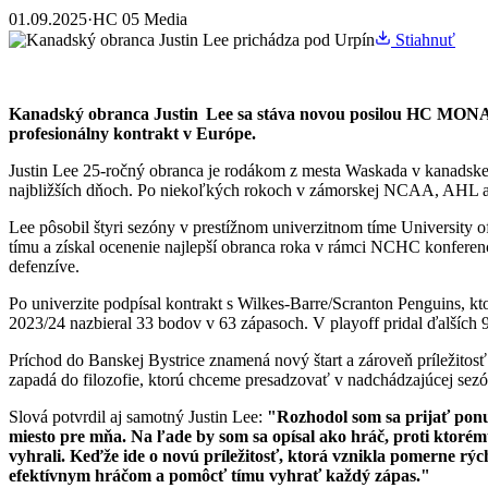
01.09.2025
·
HC 05 Media
Stiahnuť
Kanadský obranca Justin Lee sa stáva novou posilou HC MONAC
profesionálny kontrakt v Európe.
Justin Lee 25-ročný obranca je rodákom z mesta Waskada v kanadskej
najbližších dňoch. Po niekoľkých rokoch v zámorskej NCAA, AHL a
Lee pôsobil štyri sezóny v prestížnom univerzitnom tíme University
tímu a získal ocenenie najlepší obranca roka v rámci NCHC konferenc
defenzíve.
Po univerzite podpísal kontrakt s Wilkes-Barre/Scranton Penguins, k
2023/24 nazbieral 33 bodov v 63 zápasoch. V playoff pridal ďalších 9 
Príchod do Banskej Bystrice znamená nový štart a zároveň príležitos
zapadá do filozofie, ktorú chceme presadzovať v nadchádzajúcej sez
Slová potvrdil aj samotný Justin Lee:
"Rozhodol som sa prijať ponuk
miesto pre mňa. Na ľade by som sa opísal ako hráč, proti ktoré
vyhrali. Keďže ide o novú príležitosť, ktorá vznikla pomerne rých
efektívnym hráčom a pomôcť tímu vyhrať každý zápas."