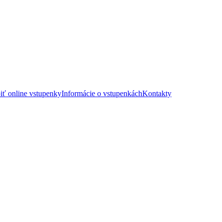
iť online vstupenky
Informácie o vstupenkách
Kontakty