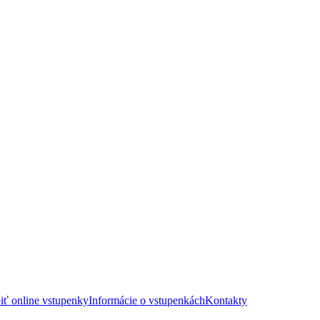
iť online vstupenky
Informácie o vstupenkách
Kontakty