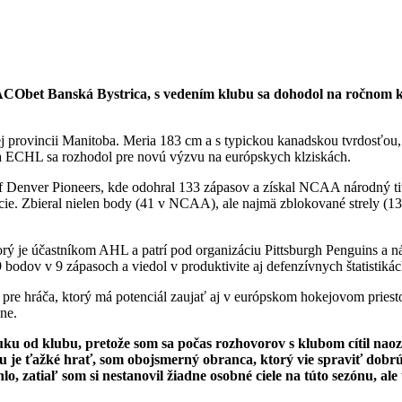
Obet Banská Bystrica, s vedením klubu sa dohodol na ročnom ko
 provincii Manitoba. Meria 183 cm a s typickou kanadskou tvrdosťou,
 ECHL sa rozhodol pre novú výzvu na európskych klziskách.
 of Denver Pioneers, kde odohral 133 zápasov a získal NCAA národný t
ie. Zbieral nielen body (41 v NCAA), ale najmä zblokované strely (134
torý je účastníkom AHL a patrí pod organizáciu Pittsburgh Penguins a 
bodov v 9 zápasoch a viedol v produktivite aj defenzívnych štatistikác
ť pre hráča, ktorý má potenciál zaujať aj v európskom hokejovom prie
óne.
u od klubu, pretože som sa počas rozhovorov s klubom cítil naoza
mu je ťažké hrať, som obojsmerný obranca, ktorý vie spraviť dobr
lo, zatiaľ som si nestanovil žiadne osobné ciele na túto sezónu, a