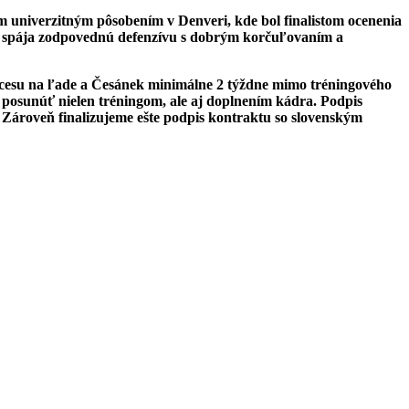
m univerzitným pôsobením v Denveri, kde bol finalistom ocenenia
orý spája zodpovednú defenzívu s dobrým korčuľovaním a
ocesu na ľade a Česánek minimálne 2 týždne mimo tréningového
e posunúť nielen tréningom, ale aj doplnením kádra. Podpis
y. Zároveň finalizujeme ešte podpis kontraktu so slovenským