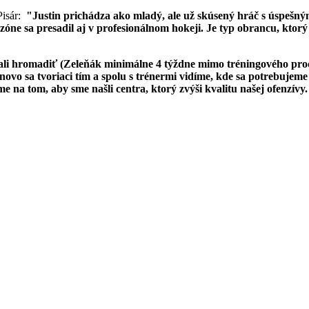
Pisár:
"Justin prichádza ako mladý, ale už skúsený hráč s úspešný
ezóne sa presadil aj v profesionálnom hokeji. Je typ obrancu, kt
čali hromadiť (Zeleňák minimálne 4 týždne mimo tréningového pr
ovo sa tvoriaci tím a spolu s trénermi vidíme, kde sa potrebujem
me na tom, aby sme našli centra, ktorý zvýši kvalitu našej ofenzív