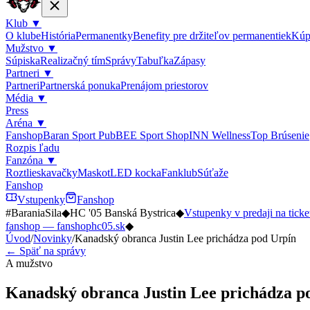
Klub
▼
O klube
História
Permanentky
Benefity pre držiteľov permanentiek
Kúp
Mužstvo
▼
Súpiska
Realizačný tím
Správy
Tabuľka
Zápasy
Partneri
▼
Partneri
Partnerská ponuka
Prenájom priestorov
Média
▼
Press
Aréna
▼
Fanshop
Baran Sport Pub
BEE Sport Shop
INN Wellness
Top Brúsenie
Rozpis ľadu
Fanzóna
▼
Roztlieskavačky
Maskot
LED kocka
Fanklub
Súťaže
Fanshop
Vstupenky
Fanshop
#BaraniaSila
◆
HC '05 Banská Bystrica
◆
Vstupenky v predaji na ticke
fanshop — fanshophc05.sk
◆
Úvod
/
Novinky
/
Kanadský obranca Justin Lee prichádza pod Urpín
← Späť na správy
A mužstvo
Kanadský obranca Justin Lee prichádza p