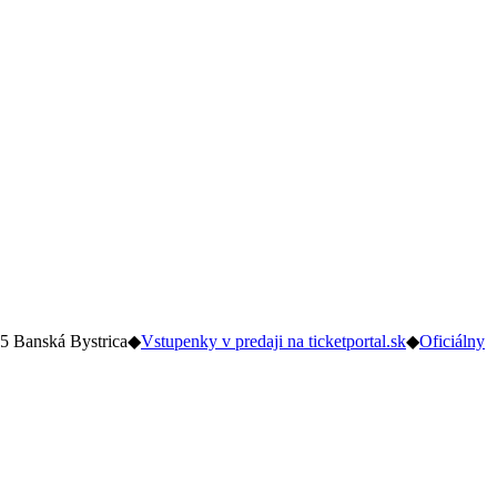
5 Banská Bystrica
◆
Vstupenky v predaji na ticketportal.sk
◆
Oficiálny