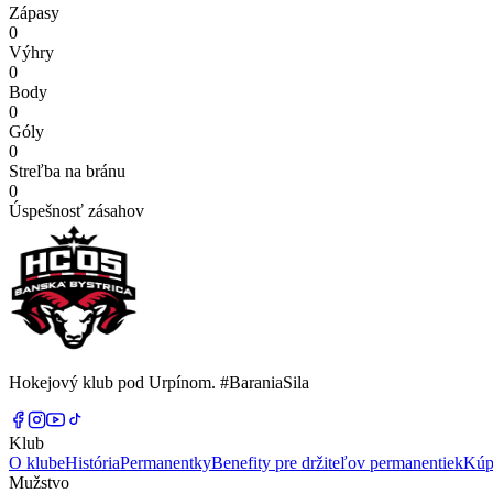
Zápasy
0
Výhry
0
Body
0
Góly
0
Streľba na bránu
0
Úspešnosť zásahov
Hokejový klub pod Urpínom. #BaraniaSila
Klub
O klube
História
Permanentky
Benefity pre držiteľov permanentiek
Kúp
Mužstvo