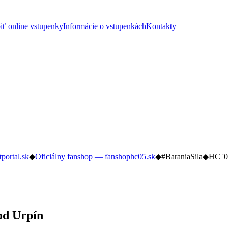
iť online vstupenky
Informácie o vstupenkách
Kontakty
tportal.sk
◆
Oficiálny fanshop — fanshophc05.sk
◆
#BaraniaSila
◆
HC '0
od Urpín