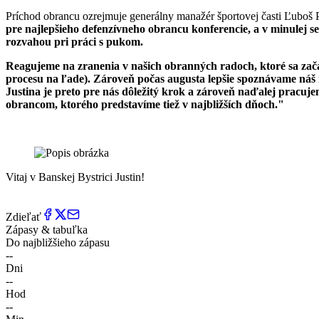
Príchod obrancu ozrejmuje generálny manažér športovej časti Ľuboš 
pre najlepšieho defenzívneho obrancu konferencie, a v minulej s
rozvahou pri práci s pukom.
Reagujeme na zranenia v našich obranných radoch, ktoré sa za
procesu na ľade). Zároveň počas augusta lepšie spoznávame náš n
Justina je preto pre nás dôležitý krok a zároveň naďalej pracuje
obrancom, ktorého predstavíme tiež v najbližších dňoch."
Vitaj v Banskej Bystrici Justin!
Zdieľať
Zápasy & tabuľka
Do najbližšieho zápasu
--
Dni
--
Hod
--