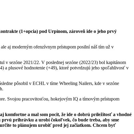
ntrakte (1+opcia) pod Urpínom, zároveň ide o jeho prvý
 ale aj moderným ofenzívnym prístupom posilní náš tím už v
itul v sezóne 2021/22. V poslednej sezóne (2022/23) bol kapitánom
) a plusové hodnotenie (+49), ktoré potvrdzujú jeho spoľahlivosť v
následne pôsobil v ECHL v tíme Wheeling Nailers, kde v sezóne
h.
store. Svojou pracovitosťou, hokejovým IQ a tímovým prístupom
j komfortne a mal som pocit, že ide o dobrú príležitosť a vhodné
ú prvú prihrávku a urobí čokoľvek, čo bude treba, aby sme
le určite to plánujem urobiť pred jej začiatkom. Chcem byť