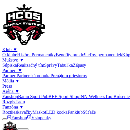
Klub
▼
O klube
História
Permanentky
Benefity pre držiteľov permanentiek
Kúp
Mužstvo
▼
Súpiska
Realizačný tím
Správy
Tabuľka
Zápasy
Partneri
▼
Partneri
Partnerská ponuka
Prenájom priestorov
Média
▼
Press
Aréna
▼
Fanshop
Baran Sport Pub
BEE Sport Shop
INN Wellness
Top Brúsenie
Rozpis ľadu
Fanzóna
▼
Roztlieskavačky
Maskot
LED kocka
Fanklub
Súťaže
Fanshop
Vstupenky