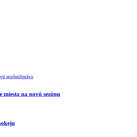
Správa
e miesta na novú sezónu
hokeju