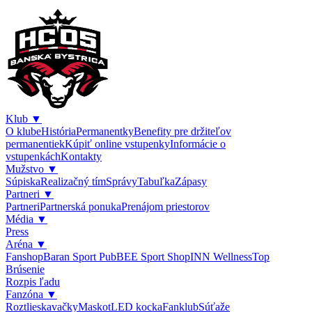
Klub
▼
O klube
História
Permanentky
Benefity pre držiteľov
permanentiek
Kúpiť online vstupenky
Informácie o
vstupenkách
Kontakty
Mužstvo
▼
Súpiska
Realizačný tím
Správy
Tabuľka
Zápasy
Partneri
▼
Partneri
Partnerská ponuka
Prenájom priestorov
Média
▼
Press
Aréna
▼
Fanshop
Baran Sport Pub
BEE Sport Shop
INN Wellness
Top
Brúsenie
Rozpis ľadu
Fanzóna
▼
Roztlieskavačky
Maskot
LED kocka
Fanklub
Súťaže