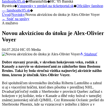
fanshophc05.sk
◆
#BaraniaSila
◆
HC '05 Banská
Bystrica
◆
Vstupenky v predaji na ticketportal.sk
◆
Oficiálny fanshop
— fanshophc05.sk
◆
Úvod
/
Novinky
/
Novou akvizíciou do útoku je Alex-Olivier Voyer
← Späť na správy
A mužstvo
Novou akvizíciou do útoku je Alex-Olivier
Voyer
04.07.2024
·
HC 05 Media
Stiahnuť
Dobre stavaný pravák, v skvelom hokejovom veku, rodák z
Kanady a navyše so skúsenosťami zo záložného tímu Bostonu
Bruins. Taká by bola stručná vizitka najnovšej akvizície nášho
tímu, ktorou je útočník Alex-Olivier Voyer.
Bol spoluhráčom slovenského útočníka Róberta Lantošiho a zahral
si aj s viacerými hráčmi, ktorí dnes pôsobia v prestížnej NHL.
Dvadsaťpäťročný rodák z Sherbrooke v provincii Quebec začínal s
hokejom v jej kolíske, teda v Kanade a dlhé roky hrával v tamojšej
známej juniorskej súťaži QJMHL. Cez Rimouski Océanic prešiel do
Sherbrooke Phoenix, kde sa vypracoval v jedného z lídrov a v