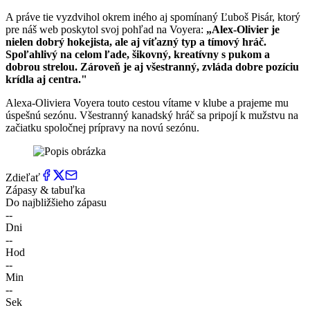
A práve tie vyzdvihol okrem iného aj spomínaný Ľuboš Pisár, ktorý
pre náš web poskytol svoj pohľad na Voyera:
„Alex-Olivier je
nielen dobrý hokejista, ale aj víťazný typ a tímový hráč.
Spoľahlivý na celom ľade, šikovný, kreatívny s pukom a
dobrou strelou. Zároveň je aj všestranný, zvláda dobre pozíciu
krídla aj centra."
Alexa-Oliviera Voyera touto cestou vítame v klube a prajeme mu
úspešnú sezónu. Všestranný kanadský hráč sa pripojí k mužstvu na
začiatku spoločnej prípravy na novú sezónu.
Zdieľať
Zápasy & tabuľka
Do najbližšieho zápasu
--
Dni
--
Hod
--
Min
--
Sek