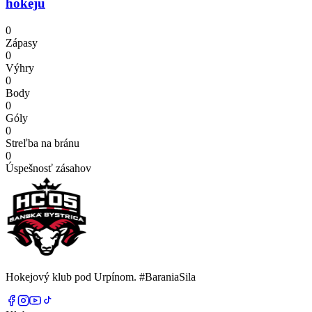
hokeju
0
Zápasy
0
Výhry
0
Body
0
Góly
0
Streľba na bránu
0
Úspešnosť zásahov
Hokejový klub pod Urpínom. #BaraniaSila