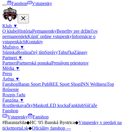
Fanshop
Vstupenky
Klub
▼
O klube
História
Permanentky
Benefity pre držiteľov
permanentiek
Kúpiť online vstupenky
Informácie o
vstupenkách
Kontakty
Mužstvo
▼
Súpiska
Realizačný tím
Správy
Tabuľka
Zápasy
Partneri
▼
Partneri
Partnerská ponuka
Prenájom priestorov
Média
▼
Press
Aréna
▼
Fanshop
Baran Sport Pub
BEE Sport Shop
INN Wellness
Top
Brúsenie
Rozpis ľadu
Fanzóna
▼
Roztlieskavačky
Maskot
LED kocka
Fanklub
Súťaže
Fanshop
Vstupenky
Fanshop
#BaraniaSila
◆
HC '05 Banská Bystrica
◆
Vstupenky v predaji na
ticketportal.sk
◆
Oficiálny fanshop —