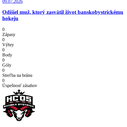
09.07.2026
Odišiel muž, ktorý zasvätil život banskobystrickému
hokeju
0
Zápasy
0
Výhry
0
Body
0
Góly
0
Streľba na bránu
0
Úspešnosť zásahov