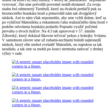
vyrovnať, čím sme potvrdili povestné nedáš-dostaneš. Za svoju
snahu bol odmenený Turnbull, ktorý na dvakrát pretlačil puk za
bezmocného brankára hostí a prinavrátil nám tak dvojgólový
náskok. Ani to nám však nepomohlo, aby sme vyhli dráme, keď sa
po vylúčení Matoušeka a riskantnom ťahu realizačného tímu hostí v
podobe odvolania brankára podarilo Popradu využiť početnú
prevahu o dvoch hráčov. Na 4:3 tak upravoval v 57. minúte
Záborský, ktorý dokázal šikovne tečovať pokus z hokejky Svitanu.
V samotnom závere sme už zubami-nechtami bránili najtesnejší
náskok, ktorý ešte mohol zveladiť Matoušek, no napokon sa tak
neudialo, a tak sme sa mohli po konci stretnutia radovať z druhej
výhry v rade.