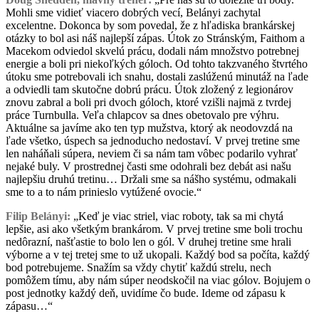
Mohli sme vidieť viacero dobrých vecí, Belányi zachytal
excelentne. Dokonca by som povedal, že z hľadiska brankárskej
otázky to bol asi náš najlepší zápas. Útok zo Stránským, Faithom a
Macekom odviedol skvelú prácu, dodali nám množstvo potrebnej
energie a boli pri niekoľkých góloch. Od tohto takzvaného štvrtého
útoku sme potrebovali ich snahu, dostali zaslúženú minutáž na ľade
a odviedli tam skutočne dobrú prácu. Útok zložený z legionárov
znovu zabral a boli pri dvoch góloch, ktoré vzišli najmä z tvrdej
práce Turnbulla. Veľa chlapcov sa dnes obetovalo pre výhru.
Aktuálne sa javíme ako ten typ mužstva, ktorý ak neodovzdá na
ľade všetko, úspech sa jednoducho nedostaví. V prvej tretine sme
len naháňali súpera, neviem či sa nám tam vôbec podarilo vyhrať
nejaké buly. V prostrednej časti sme odohrali bez debát asi našu
najlepšiu druhú tretinu… Držali sme sa nášho systému, odmakali
sme to a to nám prinieslo vytúžené ovocie.“
Filip Belányi:
„Keď je viac striel, viac roboty, tak sa mi chytá
lepšie, asi ako všetkým brankárom. V prvej tretine sme boli trochu
nedôrazní, našťastie to bolo len o gól. V druhej tretine sme hrali
výborne a v tej tretej sme to už ukopali. Každý bod sa počíta, každý
bod potrebujeme. Snažím sa vždy chytiť každú strelu, nech
pomôžem tímu, aby nám súper neodskočil na viac gólov. Bojujem o
post jednotky každý deň, uvidíme čo bude. Ideme od zápasu k
zápasu…“