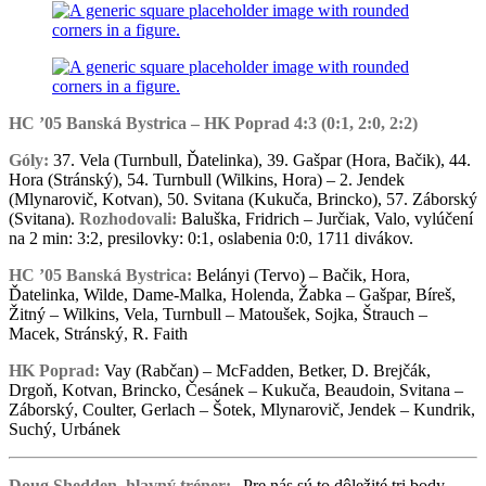
HC ’05 Banská Bystrica – HK Poprad 4:3 (0:1, 2:0, 2:2)
Góly:
37. Vela (Turnbull, Ďatelinka), 39. Gašpar (Hora, Bačik), 44.
Hora (Stránský), 54. Turnbull (Wilkins, Hora) – 2. Jendek
(Mlynarovič, Kotvan), 50. Svitana (Kukuča, Brincko), 57. Záborský
(Svitana).
Rozhodovali:
Baluška, Fridrich – Jurčiak, Valo, vylúčení
na 2 min: 3:2, presilovky: 0:1, oslabenia 0:0, 1711 divákov.
HC ’05 Banská Bystrica:
Belányi (Tervo) – Bačik, Hora,
Ďatelinka, Wilde, Dame-Malka, Holenda, Žabka – Gašpar, Bíreš,
Žitný – Wilkins, Vela, Turnbull – Matoušek, Sojka, Štrauch –
Macek, Stránský, R. Faith
HK Poprad:
Vay (Rabčan) – McFadden, Betker, D. Brejčák,
Drgoň, Kotvan, Brincko, Česánek – Kukuča, Beaudoin, Svitana –
Záborský, Coulter, Gerlach – Šotek, Mlynarovič, Jendek – Kundrik,
Suchý, Urbánek
Doug Shedden, hlavný tréner:
„Pre nás sú to dôležité tri body.