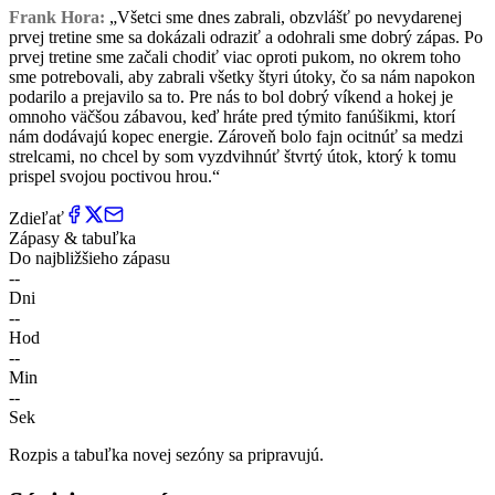
Frank Hora:
„Všetci sme dnes zabrali, obzvlášť po nevydarenej
prvej tretine sme sa dokázali odraziť a odohrali sme dobrý zápas. Po
prvej tretine sme začali chodiť viac oproti pukom, no okrem toho
sme potrebovali, aby zabrali všetky štyri útoky, čo sa nám napokon
podarilo a prejavilo sa to. Pre nás to bol dobrý víkend a hokej je
omnoho väčšou zábavou, keď hráte pred týmito fanúšikmi, ktorí
nám dodávajú kopec energie. Zároveň bolo fajn ocitnúť sa medzi
strelcami, no chcel by som vyzdvihnúť štvrtý útok, ktorý k tomu
prispel svojou poctivou hrou.“
Zdieľať
Zápasy & tabuľka
Do najbližšieho zápasu
--
Dni
--
Hod
--
Min
--
Sek
Rozpis a tabuľka novej sezóny sa pripravujú.