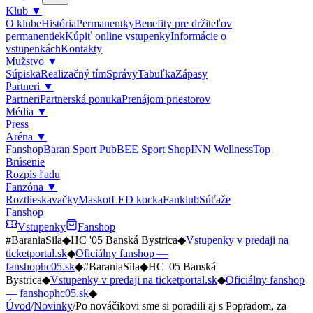
Klub
▼
O klube
História
Permanentky
Benefity pre držiteľov
permanentiek
Kúpiť online vstupenky
Informácie o
vstupenkách
Kontakty
Mužstvo
▼
Súpiska
Realizačný tím
Správy
Tabuľka
Zápasy
Partneri
▼
Partneri
Partnerská ponuka
Prenájom priestorov
Média
▼
Press
Aréna
▼
Fanshop
Baran Sport Pub
BEE Sport Shop
INN Wellness
Top
Brúsenie
Rozpis ľadu
Fanzóna
▼
Roztlieskavačky
Maskot
LED kocka
Fanklub
Súťaže
Fanshop
Vstupenky
Fanshop
#BaraniaSila
◆
HC '05 Banská Bystrica
◆
Vstupenky v predaji na
ticketportal.sk
◆
Oficiálny fanshop —
fanshophc05.sk
◆
#BaraniaSila
◆
HC '05 Banská
Bystrica
◆
Vstupenky v predaji na ticketportal.sk
◆
Oficiálny fanshop
— fanshophc05.sk
◆
Úvod
/
Novinky
/
Po nováčikovi sme si poradili aj s Popradom, za