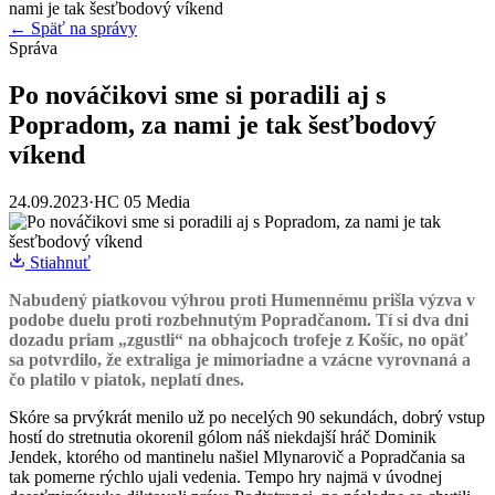
nami je tak šesťbodový víkend
← Späť na správy
Správa
Po nováčikovi sme si poradili aj s
Popradom, za nami je tak šesťbodový
víkend
24.09.2023
·
HC 05 Media
Stiahnuť
Nabudený piatkovou výhrou proti Humennému prišla výzva v
podobe duelu proti rozbehnutým Popradčanom. Tí si dva dni
dozadu priam „zgustli“ na obhajcoch trofeje z Košíc, no opäť
sa potvrdilo, že extraliga je mimoriadne a vzácne vyrovnaná a
čo platilo v piatok, neplatí dnes.
Skóre sa prvýkrát menilo už po necelých 90 sekundách, dobrý vstup
hostí do stretnutia okorenil gólom náš niekdajší hráč Dominik
Jendek, ktorého od mantinelu našiel Mlynarovič a Popradčania sa
tak pomerne rýchlo ujali vedenia. Tempo hry najmä v úvodnej