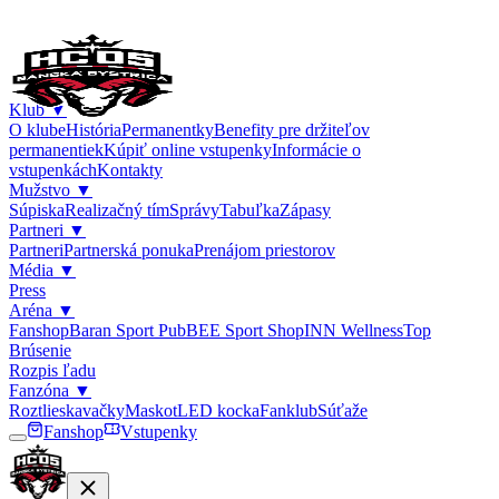
Klub
▼
O klube
História
Permanentky
Benefity pre držiteľov
permanentiek
Kúpiť online vstupenky
Informácie o
vstupenkách
Kontakty
Mužstvo
▼
Súpiska
Realizačný tím
Správy
Tabuľka
Zápasy
Partneri
▼
Partneri
Partnerská ponuka
Prenájom priestorov
Média
▼
Press
Aréna
▼
Fanshop
Baran Sport Pub
BEE Sport Shop
INN Wellness
Top
Brúsenie
Rozpis ľadu
Fanzóna
▼
Roztlieskavačky
Maskot
LED kocka
Fanklub
Súťaže
Fanshop
Vstupenky