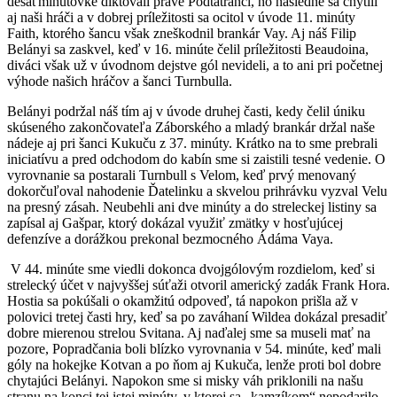
desaťminútovke diktovali práve Podtatranci, no následne sa chytili
aj naši hráči a v dobrej príležitosti sa ocitol v úvode 11. minúty
Faith, ktorého šancu však zneškodnil brankár Vay. Aj náš Filip
Belányi sa zaskvel, keď v 16. minúte čelil príležitosti Beaudoina,
diváci však už v úvodnom dejstve gól nevideli, a to ani pri početnej
výhode našich hráčov a šanci Turnbulla.
Belányi podržal náš tím aj v úvode druhej časti, kedy čelil úniku
skúseného zakončovateľa Záborského a mladý brankár držal naše
nádeje aj pri šanci Kukuču z 37. minúty. Krátko na to sme prebrali
iniciatívu a pred odchodom do kabín sme si zaistili tesné vedenie. O
vyrovnanie sa postarali Turnbull s Velom, keď prvý menovaný
dokorčuľoval nahodenie Ďatelinku a skvelou prihrávku vyzval Velu
na presný zásah. Neubehli ani dve minúty a do streleckej listiny sa
zapísal aj Gašpar, ktorý dokázal využiť zmätky v hosťujúcej
defenzíve a dorážkou prekonal bezmocného Ádáma Vaya.
V 44. minúte sme viedli dokonca dvojgólovým rozdielom, keď si
strelecký účet v najvyššej súťaži otvoril americký zadák Frank Hora.
Hostia sa pokúšali o okamžitú odpoveď, tá napokon prišla až v
polovici tretej časti hry, keď sa po zaváhaní Wildea dokázal presadiť
dobre mierenou strelou Svitana. Aj naďalej sme sa museli mať na
pozore, Popradčania boli blízko vyrovnania v 54. minúte, keď mali
góly na hokejke Kotvan a po ňom aj Kukuča, lenže proti bol dobre
chytajúci Belányi. Napokon sme si misky váh priklonili na našu
stranu na konci tej istej minúty, v ktorej sa „kamzíkom“ nepodarilo