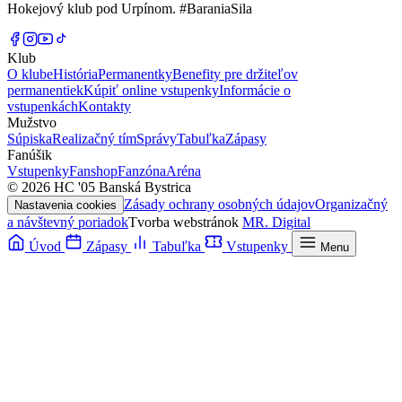
Hokejový klub pod Urpínom. #BaraniaSila
Klub
O klube
História
Permanentky
Benefity pre držiteľov
permanentiek
Kúpiť online vstupenky
Informácie o
vstupenkách
Kontakty
Mužstvo
Súpiska
Realizačný tím
Správy
Tabuľka
Zápasy
Fanúšik
Vstupenky
Fanshop
Fanzóna
Aréna
© 2026 HC '05 Banská Bystrica
Zásady ochrany osobných údajov
Organizačný
Nastavenia cookies
a návštevný poriadok
Tvorba webstránok
MR. Digital
Úvod
Zápasy
Tabuľka
Vstupenky
Menu