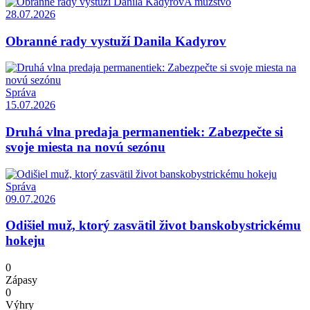
A mužstvo
28.07.2026
Obranné rady vystuží Danila Kadyrov
Správa
15.07.2026
Druhá vlna predaja permanentiek: Zabezpečte si
svoje miesta na novú sezónu
Správa
09.07.2026
Odišiel muž, ktorý zasvätil život banskobystrickému
hokeju
0
Zápasy
0
Výhry