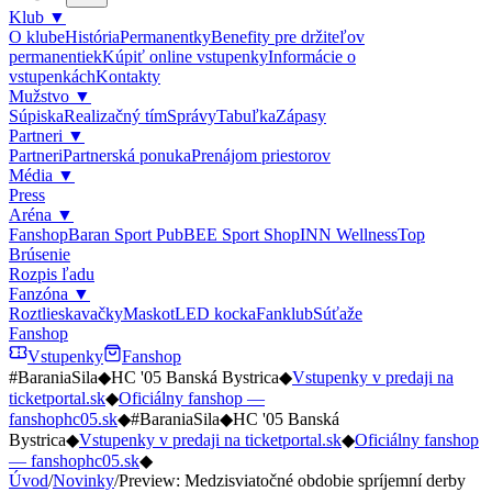
Klub
▼
O klube
História
Permanentky
Benefity pre držiteľov
permanentiek
Kúpiť online vstupenky
Informácie o
vstupenkách
Kontakty
Mužstvo
▼
Súpiska
Realizačný tím
Správy
Tabuľka
Zápasy
Partneri
▼
Partneri
Partnerská ponuka
Prenájom priestorov
Média
▼
Press
Aréna
▼
Fanshop
Baran Sport Pub
BEE Sport Shop
INN Wellness
Top
Brúsenie
Rozpis ľadu
Fanzóna
▼
Roztlieskavačky
Maskot
LED kocka
Fanklub
Súťaže
Fanshop
Vstupenky
Fanshop
#BaraniaSila
◆
HC '05 Banská Bystrica
◆
Vstupenky v predaji na
ticketportal.sk
◆
Oficiálny fanshop —
fanshophc05.sk
◆
#BaraniaSila
◆
HC '05 Banská
Bystrica
◆
Vstupenky v predaji na ticketportal.sk
◆
Oficiálny fanshop
— fanshophc05.sk
◆
Úvod
/
Novinky
/
Preview: Medzisviatočné obdobie spríjemní derby