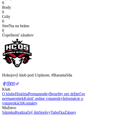
0
Body
0
Góly
0
Streľba na bránu
0
Úspešnosť zásahov
Hokejový klub pod Urpínom. #BaraniaSila
Klub
O klube
História
Permanentky
Benefity pre držiteľov
permanentiek
Kúpiť online vstupenky
Informácie o
vstupenkách
Kontakty
Mužstvo
Súpiska
Realizačný tím
Správy
Tabuľka
Zápasy