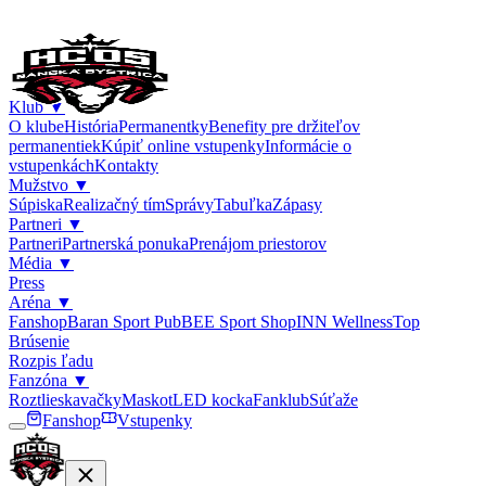
Klub
▼
O klube
História
Permanentky
Benefity pre držiteľov
permanentiek
Kúpiť online vstupenky
Informácie o
vstupenkách
Kontakty
Mužstvo
▼
Súpiska
Realizačný tím
Správy
Tabuľka
Zápasy
Partneri
▼
Partneri
Partnerská ponuka
Prenájom priestorov
Média
▼
Press
Aréna
▼
Fanshop
Baran Sport Pub
BEE Sport Shop
INN Wellness
Top
Brúsenie
Rozpis ľadu
Fanzóna
▼
Roztlieskavačky
Maskot
LED kocka
Fanklub
Súťaže
Fanshop
Vstupenky