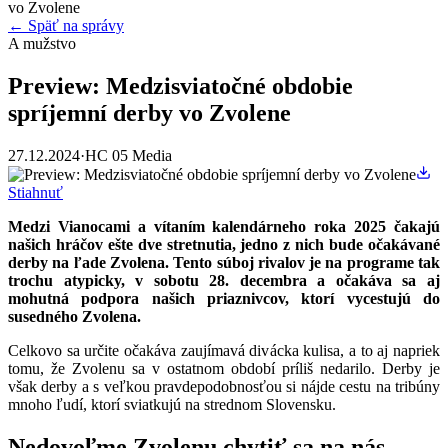
vo Zvolene
← Späť na správy
A mužstvo
Preview: Medzisviatočné obdobie
spríjemní derby vo Zvolene
27.12.2024
·
HC 05 Media
Stiahnuť
Medzi Vianocami a vítaním kalendárneho roka 2025 čakajú
našich hráčov ešte dve stretnutia, jedno z nich bude očakávané
derby na ľade Zvolena. Tento súboj rivalov je na programe tak
trochu atypicky, v sobotu 28. decembra a očakáva sa aj
mohutná podpora našich priaznivcov, ktorí vycestujú do
susedného Zvolena.
Celkovo sa určite očakáva zaujímavá divácka kulisa, a to aj napriek
tomu, že Zvolenu sa v ostatnom období príliš nedarilo. Derby je
však derby a s veľkou pravdepodobnosťou si nájde cestu na tribúny
mnoho ľudí, ktorí sviatkujú na strednom Slovensku.
Nedovoľme Zvolenu chytiť sa na nás