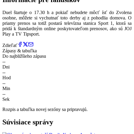
Duel štartuje o 17.30 h a pokiaľ nebudete môcť ísť do Zvolena
osobne, môžete si vychutnať toto derby aj z pohodlia domova. O
priamy prenos sa totiž postará televízna stanica Sport 1, ktorá sa
pridá k štandardným online poskytovateľom prenosov, ako sú JOJ
Play a TV Tipsport.
Zdieľať
Zápasy & tabuľka
Do najbližšieho zápasu
--
Dni
--
Hod
--
Min
--
Sek
Rozpis a tabuľka novej sezóny sa pripravujú.
Súvisiace správy