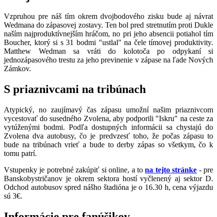
Vzpruhou pre náš tím okrem dvojbodového zisku bude aj návrat
Wedmana do zápasovej zostavy. Ten bol pred stretnutím proti Dukle
naším najproduktívnejším hráčom, no pri jeho absencii potiahol tím
Boucher, ktorý si s 31 bodmi "ustlal" na čele tímovej produktivity.
Matthew Wedman sa vráti do kolotoča po odpykaní si
jednozápasového trestu za jeho previnenie v zápase na ľade Nových
Zámkov.
S priaznivcami na tribúnach
Atypický, no zaujímavý čas zápasu umožní našim priaznivcom
vycestovať do susedného Zvolena, aby podporili "Iskru" na ceste za
vytúženými bodmi. Podľa dostupných informácii sa chystajú do
Zvolena dva autobusy, čo je predvzesť toho, že počas zápasu to
bude na tribúnach vrieť a bude to derby zápas so všetkym, čo k
tomu patrí.
Vstupenky je potrebné zakúpiť si online, a to
na tejto stránke
- pre
Banskobystričanov je okrem sektora hostí vyčlenený aj sektor D.
Odchod autobusov spred nášho štadióna je o 16.30 h, cena výjazdu
sú 3€.
Informácie pre fanúšikov