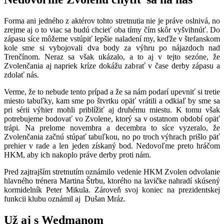
Forma ani jedného z aktérov tohto stretnutia nie je práve oslnivá, no
zrejme aj o to viac sa budú chcieť oba tímy čím skôr vyšvihnúť. Do
zápasu síce môžeme vstúpiť lepšie naladení my, keďže v štefanskom
kole sme si vybojovali dva body za výhru po nájazdoch nad
Trenčínom. Neraz sa však ukázalo, a to aj v tejto sezóne, že
Zvolenčania aj napriek kríze dokážu zabrať v čase derby zápasu a
zdolať nás.
Verme, že to nebude tento prípad a že sa nám podarí upevniť si tretie
miesto tabuľky, kam sme po štvrtku opäť vrátili a odkiaľ by sme sa
pri sérii výhier mohli priblížiť aj druhému miestu. K tomu však
potrebujeme bodovať vo Zvolene, ktorý sa v ostatnom období opäť
trápi. Na prelome novembra a decembra to síce vyzeralo, že
Zvolenčania začnú stúpať tabuľkou, no po troch výhrach prišlo päť
prehier v rade a len jeden získaný bod. Nedovoľme preto hráčom
HKM, aby ich nakoplo práve derby proti nám.
Pred zajtrajším stretnutím oznámilo vedenie HKM Zvolen odvolanie
hlavného trénera Martina Štrbu, ktorého na lavičke nahradí skúsený
kormidelník Peter Mikula. Zároveň svoj koniec na prezidentskej
funkcii klubu oznámil aj Dušan Mráz.
Už aj s Wedmanom