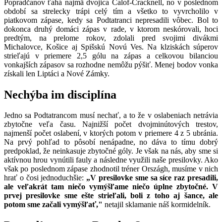
Popradčanov ťahá najmä dvojica Calof-Cracknell, no v poslednom
období sa strelecky trápi celý tím a všetko to vyvrcholilo v
piatkovom zápase, kedy sa Podtatranci nepresadili vôbec. Bol to
dokonca druhý domáci zápas v rade, v ktorom neskórovali, hoci
predtým, na prelome rokov, zdolali pred svojimi divákmi
Michalovce, Košice aj Spišskú Novú Ves. Na klziskách súperov
strieľajú v priemere 2,5 gólu na zápas a celkovou bilanciou
vonkajších zápasov sa rozhodne nemôžu pýšiť. Menej bodov vonka
získali len Liptáci a Nové Zámky.
Nechýba im disciplína
Jedno sa Podtatrancom musí nechať, a to že v oslabeniach netrávia
zbytočne veľa času. Najnižší počet dvojminútových trestov,
najmenší počet oslabení, v ktorých potom v priemere 4 z 5 ubránia.
Na prvý pohľad to pôsobí nenápadne, no dáva to tímu dobrý
predpoklad, že neinkasuje zbytočné góly. Je však na nás, aby sme si
aktívnou hrou vynútili fauly a následne využili naše presilovky. Ako
však po poslednom zápase zhodnotil tréner Országh, musíme v nich
hrať o čosi jednoduchšie:
„V presilovke sme sa síce raz presadili,
ale veľakrát tam niečo vymýšľame niečo úplne zbytočné. V
prvej presilovke sme ešte strieľali, boli z toho aj šance, ale
potom sme začali vymýšľať,"
netajil sklamanie náš kormidelník.