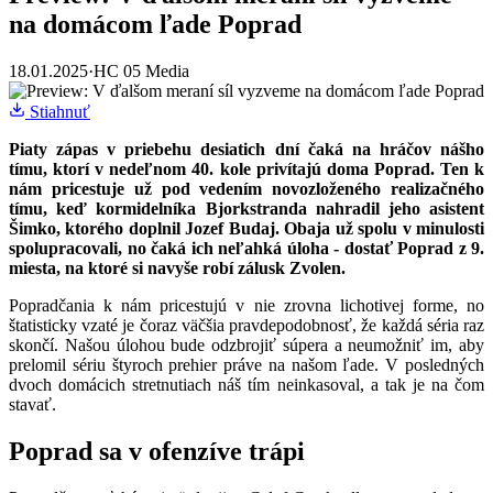
na domácom ľade Poprad
18.01.2025
·
HC 05 Media
Stiahnuť
Piaty zápas v priebehu desiatich dní čaká na hráčov nášho
tímu, ktorí v nedeľnom 40. kole privítajú doma Poprad. Ten k
nám pricestuje už pod vedením novozloženého realizačného
tímu, keď kormidelníka Bjorkstranda nahradil jeho asistent
Šimko, ktorého doplnil Jozef Budaj. Obaja už spolu v minulosti
spolupracovali, no čaká ich neľahká úloha - dostať Poprad z 9.
miesta, na ktoré si navyše robí zálusk Zvolen.
Popradčania k nám pricestujú v nie zrovna lichotivej forme, no
štatisticky vzaté je čoraz väčšia pravdepodobnosť, že každá séria raz
skončí. Našou úlohou bude odzbrojiť súpera a neumožniť im, aby
prelomil sériu štyroch prehier práve na našom ľade. V posledných
dvoch domácich stretnutiach náš tím neinkasoval, a tak je na čom
stavať.
Poprad sa v ofenzíve trápi