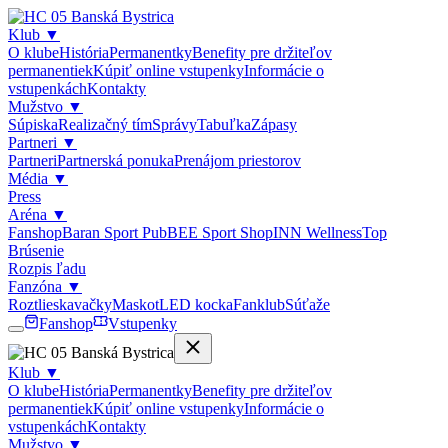
Klub
▼
O klube
História
Permanentky
Benefity pre držiteľov
permanentiek
Kúpiť online vstupenky
Informácie o
vstupenkách
Kontakty
Mužstvo
▼
Súpiska
Realizačný tím
Správy
Tabuľka
Zápasy
Partneri
▼
Partneri
Partnerská ponuka
Prenájom priestorov
Média
▼
Press
Aréna
▼
Fanshop
Baran Sport Pub
BEE Sport Shop
INN Wellness
Top
Brúsenie
Rozpis ľadu
Fanzóna
▼
Roztlieskavačky
Maskot
LED kocka
Fanklub
Súťaže
Fanshop
Vstupenky
Klub
▼
O klube
História
Permanentky
Benefity pre držiteľov
permanentiek
Kúpiť online vstupenky
Informácie o
vstupenkách
Kontakty
Mužstvo
▼