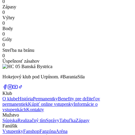
0
Zápasy
0
Výhry
0
Body
0
Góly
0
Streľba na bránu
0
Úspešnosť zásahov
Hokejový klub pod Urpínom. #BaraniaSila
Klub
O klube
História
Permanentky
Benefity pre držiteľov
permanentiek
Kúpiť online vstupenky
Informácie o
vstupenkách
Kontakty
Mužstvo
Súpiska
Realizačný tím
Správy
Tabuľka
Zápasy
Fanúšik
Vstupenky
Fanshop
Fanzóna
Aréna