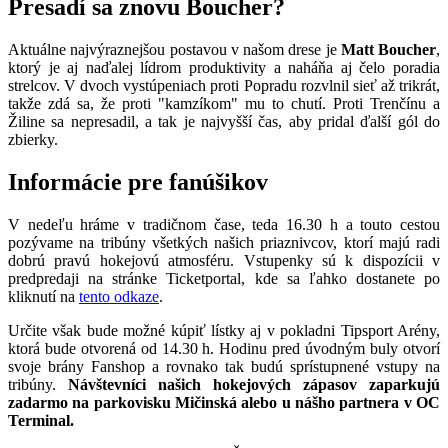
Presadí sa znovu Boucher?
Aktuálne najvýraznejšou postavou v našom drese je
Matt Boucher
,
ktorý je aj naďalej lídrom produktivity a naháňa aj čelo poradia
strelcov. V dvoch vystúpeniach proti Popradu rozvlnil sieť až trikrát,
takže zdá sa, že proti "kamzíkom" mu to chutí. Proti Trenčínu a
Žiline sa nepresadil, a tak je najvyšší čas, aby pridal ďalší gól do
zbierky.
Informácie pre fanúšikov
V nedeľu hráme v tradičnom čase, teda 16.30 h a touto cestou
pozývame na tribúny všetkých našich priaznivcov, ktorí majú radi
dobrú pravú hokejovú atmosféru. Vstupenky sú k dispozícii v
predpredaji na stránke Ticketportal, kde sa ľahko dostanete po
kliknutí na
tento odkaze
.
Určite však bude možné kúpiť lístky aj v pokladni Tipsport Arény,
ktorá bude otvorená od 14.30 h. Hodinu pred úvodným buly otvorí
svoje brány Fanshop a rovnako tak budú sprístupnené vstupy na
tribúny.
Návštevníci našich hokejových zápasov zaparkujú
zadarmo na parkovisku Mičinská alebo u nášho partnera v OC
Terminal.