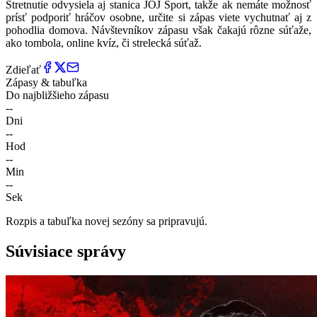
Stretnutie odvysiela aj stanica JOJ Šport, takže ak nemáte možnosť
prísť podporiť hráčov osobne, určite si zápas viete vychutnať aj z
pohodlia domova. Návštevníkov zápasu však čakajú rôzne súťaže,
ako tombola, online kvíz, či strelecká súťaž.
Zdieľať
Zápasy & tabuľka
Do najbližšieho zápasu
--
Dni
--
Hod
--
Min
--
Sek
Rozpis a tabuľka novej sezóny sa pripravujú.
Súvisiace správy