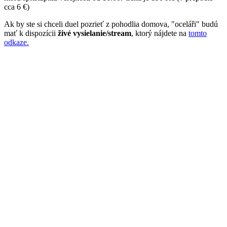
cca 6 €)
Ak by ste si chceli duel pozrieť z pohodlia domova, "oceláři" budú
mať k dispozícii
živé vysielanie/stream
, ktorý nájdete na
tomto
odkaze.