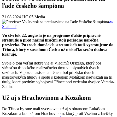
ľade českého šampióna
21.08.2024
·
HC 05 Media
Stiahnuť
Vo štvrtok 22. augusta je na programe ďalšie prípravné
stretnutie a pred našimi hráčmi stojí poriadne náročná
previerka. Po troch domácich stretnutiach totiž vycestujeme do
Třinca, ktorý v susednom Česku už niekoľko sezón doslova
kraľuje.
Svoje o tom veľmi dobre vie aj Vladimír Országh, ktorý bol
súčasťou třineckého realizačného tímu v uplynulých dvoch
sezónach. V pozícii asistenta trénera bol pri zisku dvoch
majstrovských titulov a spolu s kolegom Motákom nadviazali na tri
tituly, ktoré predtým vybojoval Třinec pod vedením dvojice Varaďa-
Zadina.
Už aj s Hrachovinom a Kozákom
Do Třinca by sme mali vycestovať už aj s obrancom Lukášom
Kozákom a brankárom Hrachovinom, ktorý proti Vsetínu z lavičky