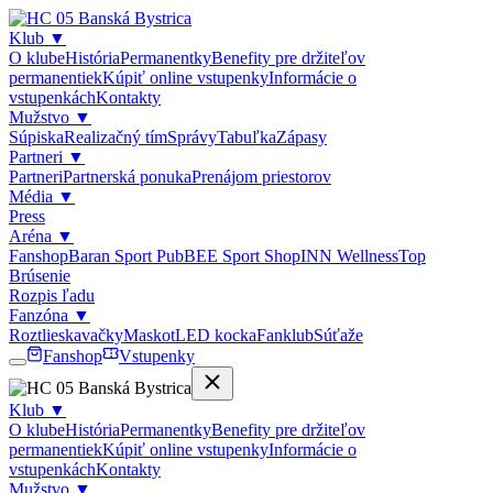
Klub
▼
O klube
História
Permanentky
Benefity pre držiteľov
permanentiek
Kúpiť online vstupenky
Informácie o
vstupenkách
Kontakty
Mužstvo
▼
Súpiska
Realizačný tím
Správy
Tabuľka
Zápasy
Partneri
▼
Partneri
Partnerská ponuka
Prenájom priestorov
Média
▼
Press
Aréna
▼
Fanshop
Baran Sport Pub
BEE Sport Shop
INN Wellness
Top
Brúsenie
Rozpis ľadu
Fanzóna
▼
Roztlieskavačky
Maskot
LED kocka
Fanklub
Súťaže
Fanshop
Vstupenky
Klub
▼
O klube
História
Permanentky
Benefity pre držiteľov
permanentiek
Kúpiť online vstupenky
Informácie o
vstupenkách
Kontakty
Mužstvo
▼