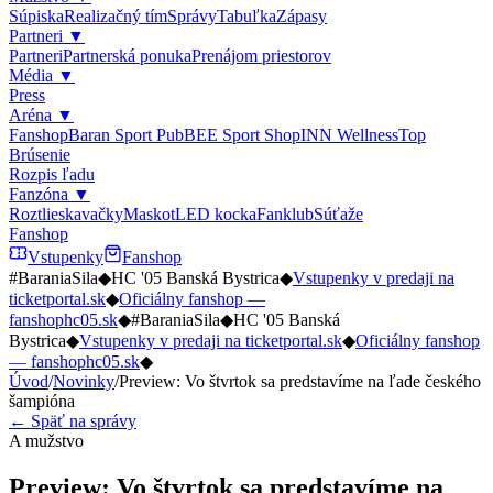
Súpiska
Realizačný tím
Správy
Tabuľka
Zápasy
Partneri
▼
Partneri
Partnerská ponuka
Prenájom priestorov
Média
▼
Press
Aréna
▼
Fanshop
Baran Sport Pub
BEE Sport Shop
INN Wellness
Top
Brúsenie
Rozpis ľadu
Fanzóna
▼
Roztlieskavačky
Maskot
LED kocka
Fanklub
Súťaže
Fanshop
Vstupenky
Fanshop
#BaraniaSila
◆
HC '05 Banská Bystrica
◆
Vstupenky v predaji na
ticketportal.sk
◆
Oficiálny fanshop —
fanshophc05.sk
◆
#BaraniaSila
◆
HC '05 Banská
Bystrica
◆
Vstupenky v predaji na ticketportal.sk
◆
Oficiálny fanshop
— fanshophc05.sk
◆
Úvod
/
Novinky
/
Preview: Vo štvrtok sa predstavíme na ľade českého
šampióna
← Späť na správy
A mužstvo
Preview: Vo štvrtok sa predstavíme na