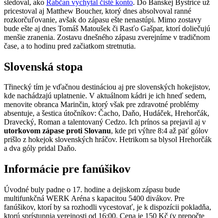
sledoval, ako
Rabčan vychytal čisté konto
. Do Banskej Bystrice už
pricestoval aj Matthew Boucher, ktorý dnes absolvoval ranné
rozkorčuľovanie, avšak do zápasu ešte nenastúpi. Mimo zostavy
bude ešte aj dnes Tomáš Matoušek či Rasťo Gašpar, ktorí doliečujú
menšie zranenia. Zostavu dnešného zápasu zverejníme v tradičnom
čase, a to hodinu pred začiatkom stretnutia.
Slovenská stopa
Třinecký tím je vďačnou destináciou aj pre slovenských hokejistov,
kde nachádzajú uplatnenie. V aktuálnom kádri je ich hneď sedem,
menovite obranca Marinčin, ktorý však pre zdravotné problémy
absentuje, a šestica útočníkov: Čacho, Daňo, Hudáček, Hrehorčák,
Dravecký, Roman a talentovaný Cedzo. Ich prínos sa prejavil aj v
utorkovom zápase proti Slovanu
, kde pri výhre 8:4 až päť gólov
prišlo z hokejok slovenských hráčov. Hetrikom sa blysol Hrehorčák
a dva góly pridal Daňo.
Informácie pre fanúšikov
Úvodné buly padne o 17. hodine a dejiskom zápasu bude
multifunkčná WERK Aréna s kapacitou 5400 divákov. Pre
fanúšikov, ktorí by sa rozhodli vycestovať, je k dispozícii pokladňa,
ktorú sprístupnia verejnosti od 16:00. Cena je 150 Kč (v prepočte