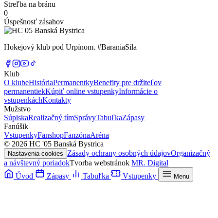
Streľba na bránu
0
Úspešnosť zásahov
Hokejový klub pod Urpínom. #BaraniaSila
Klub
O klube
História
Permanentky
Benefity pre držiteľov
permanentiek
Kúpiť online vstupenky
Informácie o
vstupenkách
Kontakty
Mužstvo
Súpiska
Realizačný tím
Správy
Tabuľka
Zápasy
Fanúšik
Vstupenky
Fanshop
Fanzóna
Aréna
© 2026 HC '05 Banská Bystrica
Zásady ochrany osobných údajov
Organizačný
Nastavenia cookies
a návštevný poriadok
Tvorba webstránok
MR. Digital
Úvod
Zápasy
Tabuľka
Vstupenky
Menu