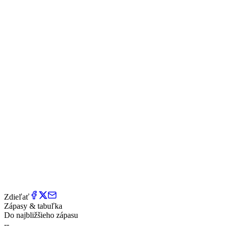
Zdieľať
Zápasy & tabuľka
Do najbližšieho zápasu
--