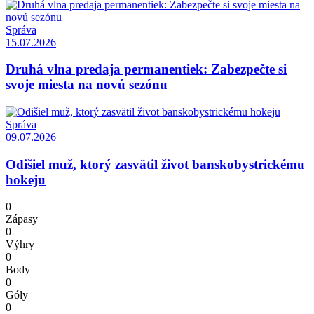
Správa
15.07.2026
Druhá vlna predaja permanentiek: Zabezpečte si
svoje miesta na novú sezónu
Správa
09.07.2026
Odišiel muž, ktorý zasvätil život banskobystrickému
hokeju
0
Zápasy
0
Výhry
0
Body
0
Góly
0