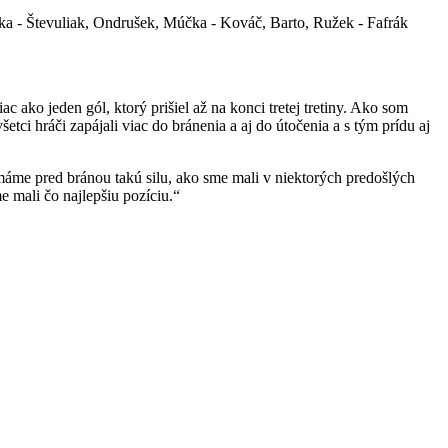
ka - Števuliak, Ondrušek, Múčka - Kováč, Barto, Ružek - Fafrák
 ako jeden gól, ktorý prišiel až na konci tretej tretiny. Ako som
ci hráči zapájali viac do bránenia a aj do útočenia a s tým prídu aj
emáme pred bránou takú silu, ako sme mali v niektorých predošlých
 mali čo najlepšiu pozíciu.“