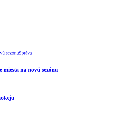
Správa
e miesta na novú sezónu
hokeju