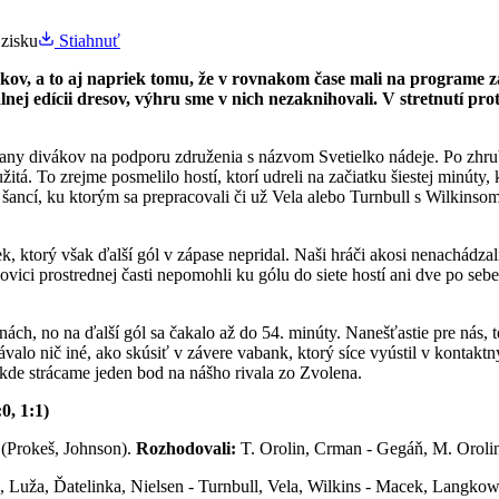
Stiahnuť
vákov, a to aj napriek tomu, že v rovnakom čase mali na programe z
lnej edícii dresov, výhru sme v nich nezaknihovali. V stretnutí p
any divákov na podporu združenia s názvom Svetielko nádeje. Po zhruba
žitá. To zrejme posmelilo hostí, ktorí udreli na začiatku šiestej minút
 šancí, ku ktorým sa prepracovali či už Vela alebo Turnbull s Wilkinso
žek, ktorý však ďalší gól v zápase nepridal. Naši hráči akosi nenachádz
olovici prostrednej časti nepomohli ku gólu do siete hostí ani dve po se
ách, no na ďalší gól sa čakalo až do 54. minúty. Nanešťastie pre nás
alo nič iné, ako skúsiť v závere vabank, ktorý síce vyústil v kontaktn
 kde strácame jeden bod na nášho rivala zo Zvolena.
, 1:1)
 (Prokeš, Johnson).
Rozhodovali:
T. Orolin, Crman - Gegáň, M. Orolin,
, Luža, Ďatelinka, Nielsen - Turnbull, Vela, Wilkins - Macek, Langkow