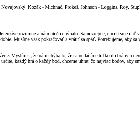
, Novajovský, Kozák - Michnáč, Prokeš, Johnson - Loggins, Roy, Stup
defenzíve rozumne a nám niečo chýbalo. Samozrejme, chceli sme dať viac
obie. Musíme však pokračovať a vrátiť sa späť. Potrebujeme, aby sa všet
úžene. Myslím si, že nám chýba to, že sa netlačíme toľko do brány a n
rčite, každý hrá o každý bod, chceme uhrať čo najviac bodov, aby sme