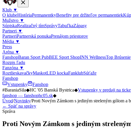
Klub
▼
O klube
História
Permanentky
Benefity pre držiteľov permanentiek
Kúp
Mužstvo
▼
Súpiska
Realizačný tím
Správy
Tabuľka
Zápasy
Partneri
▼
Partneri
Partnerská ponuka
Prenájom priestorov
Média
▼
Press
Aréna
▼
Fanshop
Baran Sport Pub
BEE Sport Shop
INN Wellness
Top Brúsenie
Rozpis ľadu
Fanzóna
▼
Roztlieskavačky
Maskot
LED kocka
Fanklub
Súťaže
Fanshop
Vstupenky
Fanshop
#BaraniaSila
◆
HC '05 Banská Bystrica
◆
Vstupenky v predaji na ticke
fanshop — fanshophc05.sk
◆
Úvod
/
Novinky
/
Proti Novým Zámkom s jediným streleným gólom a b
← Späť na správy
Správa
Proti Novým Zámkom s jediným streleným