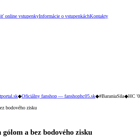
iť online vstupenky
Informácie o vstupenkách
Kontakty
tportal.sk
◆
Oficiálny fanshop — fanshophc05.sk
◆
#BaraniaSila
◆
HC '0
ez bodového zisku
 gólom a bez bodového zisku