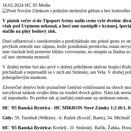
16.02.2024
·
HC 05 Media
V piatok večer si do Tipsport Arény našlo cestu vyše dvetisíc di
však pod Urpínom nekonal, a hoci sme nastúpili v krásnej, špeciá
stačilo na plný bodový zisk.
Duel odštartoval s oneskorením a predchádzalo mu pekné gesto zo str
prvýkrát zmenili stav zápasu, lenže ponúknutá presilovka ostala nevyu
sme viackrát boli pomerne blízko vyrovnania, no neujala sa žiadna zo
už stav stretnutia nemenil.
V druhej tretine bol ako prvý v dobrej príležitosti aktívne hrajúci Ru
prichádzali a nepresadili sa v nich ani Stránsky, ani Vela. V druhej p
jednogólovým mankom.
Záverečné dejstvo bolo poznačené častými vylúčeniami na oboch stran
navyšoval náskok svojho tímu na rozdiel dvoch gólov. Nám tak neostáv
už nepodarilo. Po prehre tak aj naďalej ostávame na siedmom mieste,
HC ’05 Banská Bystrica - HC MIKRON Nové Zámky 1:2 (0:1, 0:0
Góly:
59. Turnbull (Wilkins) - 6. Ružek (Kováč, Barto), 54. Michnáč
HC ’05 Banská Bystrica:
Krošelj - D. Stránský, Bačik, Žabka, Hora