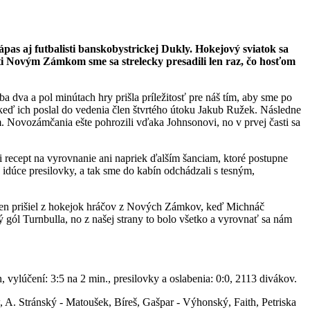
ápas aj futbalisti banskobystrickej Dukly. Hokejový sviatok sa
roti Novým Zámkom sme sa strelecky presadili len raz, čo hosťom
 dva a pol minútach hry prišla príležitosť pre náš tím, aby sme po
y, keď ich poslal do vedenia člen štvrtého útoku Jakub Ružek. Následne
m. Novozámčania ešte pohrozili vďaka Johnsonovi, no v prvej časti sa
ali recept na vyrovnanie ani napriek ďalším šanciam, ktoré postupne
be idúce presilovky, a tak sme do kabín odchádzali s tesným,
, ten prišiel z hokejok hráčov z Nových Zámkov, keď Michnáč
ý gól Turnbulla, no z našej strany to bolo všetko a vyrovnať sa nám
 vylúčení: 3:5 na 2 min., presilovky a oslabenia: 0:0, 2113 divákov.
, A. Stránský - Matoušek, Bíreš, Gašpar - Výhonský, Faith, Petriska