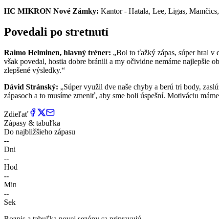
HC MIKRON Nové Zámky:
Kantor - Hatala, Lee, Ligas, Mamčics
Povedali po stretnutí
Raimo Helminen, hlavný tréner:
„Bol to ťažký zápas, súper hral v 
však povedal, hostia dobre bránili a my očividne nemáme najlepšie obd
zlepšené výsledky.“
Dávid Stránský:
„Súper využil dve naše chyby a berú tri body, zasl
zápasoch a to musíme zmeniť, aby sme boli úspešní. Motiváciu máme u
Zdieľať
Zápasy & tabuľka
Do najbližšieho zápasu
--
Dni
--
Hod
--
Min
--
Sek
Rozpis a tabuľka novej sezóny sa pripravujú.