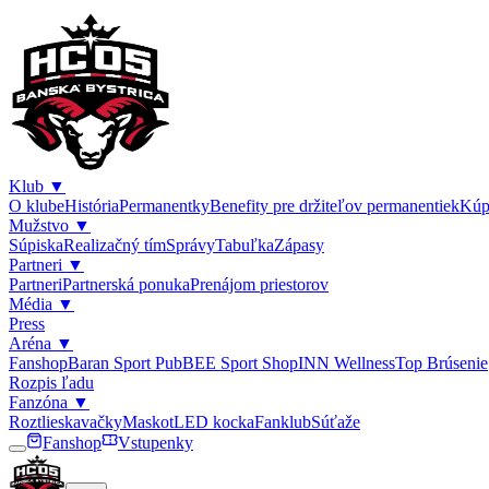
Klub
▼
O klube
História
Permanentky
Benefity pre držiteľov permanentiek
Kúp
Mužstvo
▼
Súpiska
Realizačný tím
Správy
Tabuľka
Zápasy
Partneri
▼
Partneri
Partnerská ponuka
Prenájom priestorov
Média
▼
Press
Aréna
▼
Fanshop
Baran Sport Pub
BEE Sport Shop
INN Wellness
Top Brúsenie
Rozpis ľadu
Fanzóna
▼
Roztlieskavačky
Maskot
LED kocka
Fanklub
Súťaže
Fanshop
Vstupenky