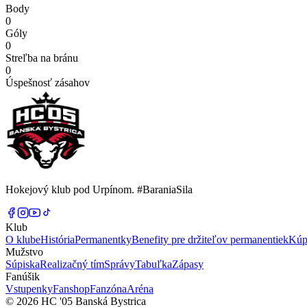
Body
0
Góly
0
Streľba na bránu
0
Úspešnosť zásahov
Hokejový klub pod Urpínom. #BaraniaSila
Klub
O klube
História
Permanentky
Benefity pre držiteľov permanentiek
Kúp
Mužstvo
Súpiska
Realizačný tím
Správy
Tabuľka
Zápasy
Fanúšik
Vstupenky
Fanshop
Fanzóna
Aréna
© 2026 HC '05 Banská Bystrica