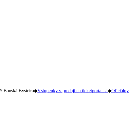
5 Banská Bystrica
◆
Vstupenky v predaji na ticketportal.sk
◆
Oficiálny