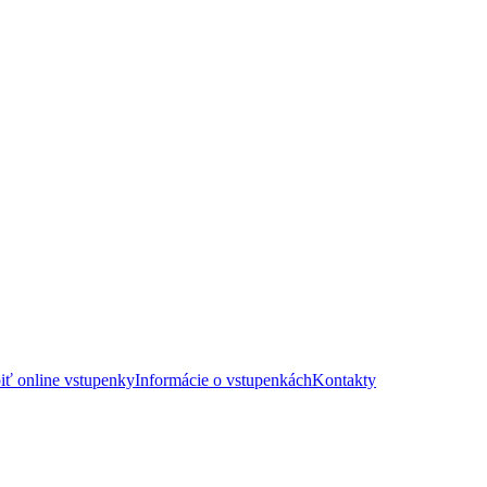
iť online vstupenky
Informácie o vstupenkách
Kontakty