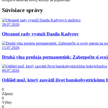
Súvisiace správy
A mužstvo
28.07.2026
Obranné rady vystuží Danila Kadyrov
15.07.2026
Druhá vlna predaja permanentiek: Zabezpečte si svoj
Správa
09.07.2026
Odišiel muž, ktorý zasvätil život banskobystrickému 
0
Zápasy
0
Výhry
0