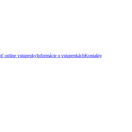
iť online vstupenky
Informácie o vstupenkách
Kontakty