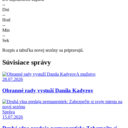
--
Dni
--
Hod
--
Min
--
Sek
Rozpis a tabuľka novej sezóny sa pripravujú.
Súvisiace správy
A mužstvo
28.07.2026
Obranné rady vystuží Danila Kadyrov
Správa
15.07.2026