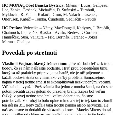
HC MONACObet Banská Bystrica:
Mitens – Lucas, Galipeau,
Lee, Žabka, Česánek, Michalčin, D. Stránský – Turnbull,
Myklucha, R. Faith – Kukuča, Gron, M. Valach – Jasenec,
Ondrušek, Kabáč – Tomka, Čunderlík, Sedliačik – Paučík
HC Prešov:
Vyletelka – Nátny, MacDougall, Kadyrov, J. Brejčák,
Chatrnúch, Laurenčík, Blaško – Avtsin, Berlev, T. Cormier –
Hamráček, Suja, Valigura – Frič, Bortňák, Feranec – Jokeľ,
Maruna, Chalupa
Povedali po stretnutí
Vlastimil Wojnar, hlavný tréner tímu:
„Pre nás bol cieľ zisk troch
bodov, čo sa nám našťastie podarilo. Hrať proti poslednému tímu,
ktorý sa už prakticky pripravuje na baráž, nie je nič príjemné a
každá bodová strata sa vníma ako veľký problém. Samozrejme,
najmä v tretej tretine sme si to skomplikovali neskutočnými vecami.
Vďakabohu využili Prešovčania iba jednu z mnoha šancí, na čo sme
potom pečatili zápas gólom do prázdnej brány. Zápas bol veľmi
ťažký, v prvej tretine sme hrali veľmi dobre a to, čo sme
potrebovali. V druhej to bolo úplne mimo a v tej tretej, tam to zlomil
ten gól na 3:1, kedy začala taká trochu panika alebo nervozita, ale
našťastie sme to dotiahli do víťazného konca. Mareks Mitens dostal
v šatni prilbu od chlapcov, mal veľký podiel na tom, že tie body