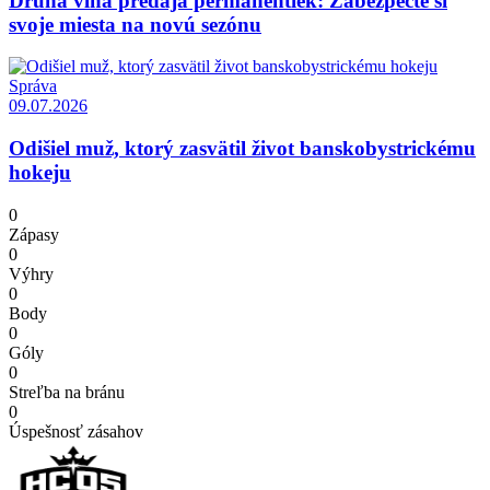
Druhá vlna predaja permanentiek: Zabezpečte si
svoje miesta na novú sezónu
Správa
09.07.2026
Odišiel muž, ktorý zasvätil život banskobystrickému
hokeju
0
Zápasy
0
Výhry
0
Body
0
Góly
0
Streľba na bránu
0
Úspešnosť zásahov