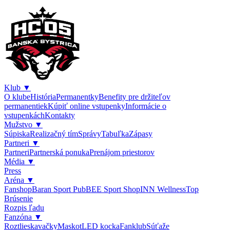
Klub
▼
O klube
História
Permanentky
Benefity pre držiteľov
permanentiek
Kúpiť online vstupenky
Informácie o
vstupenkách
Kontakty
Mužstvo
▼
Súpiska
Realizačný tím
Správy
Tabuľka
Zápasy
Partneri
▼
Partneri
Partnerská ponuka
Prenájom priestorov
Média
▼
Press
Aréna
▼
Fanshop
Baran Sport Pub
BEE Sport Shop
INN Wellness
Top
Brúsenie
Rozpis ľadu
Fanzóna
▼
Roztlieskavačky
Maskot
LED kocka
Fanklub
Súťaže