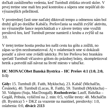
dočkali zaslúženého vedenia, keď Turnbull zblízka otvoril skóre. V
prvej tretine sme mali hru pod kontrolou a súpera sme nepúšťali do
výraznejších príležitostí.
V prostrednej časti sme naďalej diktovali tempo a odmenou nám bol
druhý gól po dorážke Kabáča. Prešovčania sa snažili zvýšiť aktivitu,
no výraznejšie šance neprichádzali a v závere tretiny sme využili
presilovú hru, keď Turnbull presne namieril z kruhu a zvýšil už na
3:0.
V tretej tretine hostia predsa len našli cestu ku gólu a znížili, no
zápas sa tým nezdramatizoval. Aj v oslabeniach sme si dokázali
poradiť a záver sme zvládli takticky. Pri hre Prešova bez brankára
spečatil Turnbull víťazstvo gólom do prázdnej brány, skompletizoval
hetrik a potvrdil náš návrat na štvrté miesto v tabuľke.
HC MONACObet Banská Bystrica – HC Prešov 4:1 (1:0, 2:0,
1:1)
Góly:
15. Turnbull (R. Faith, Myklucha), 23. Kabáč (Michalčin,
Česánek), 40. Turnbull (Lucas, R. Faith), 59. Turnbull (Myklucha) –
50. Valigura (Suja, MacDougall).
Rozhodcovia:
Lauff, Baluška –
Gegáň, Pribula, vylúčení na 2. min: 0:5, vyššie tresty: 48. Michalčin
(B. Bystrica) 5 + DKZ za vrazenie na mantinel, presilovky: 1:0,
oslabenia: 0:0,
diváci: 2113