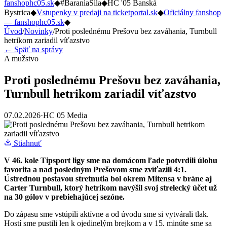
fanshophc05.sk
◆
#BaraniaSila
◆
HC '05 Banská
Bystrica
◆
Vstupenky v predaji na ticketportal.sk
◆
Oficiálny fanshop
— fanshophc05.sk
◆
Úvod
/
Novinky
/
Proti poslednému Prešovu bez zaváhania, Turnbull
hetrikom zariadil víťazstvo
← Späť na správy
A mužstvo
Proti poslednému Prešovu bez zaváhania,
Turnbull hetrikom zariadil víťazstvo
07.02.2026
·
HC 05 Media
Stiahnuť
V 46. kole Tipsport ligy sme na domácom ľade potvrdili úlohu
favorita a nad posledným Prešovom sme zvíťazili 4:1.
Ústrednou postavou stretnutia bol okrem Mitensa v bráne aj
Carter Turnbull, ktorý hetrikom navýšil svoj strelecký účet už
na 30 gólov v prebiehajúcej sezóne.
Do zápasu sme vstúpili aktívne a od úvodu sme si vytvárali tlak.
Hostí sme pustili len k ojedinelým brejkom a v 15. minúte sme sa