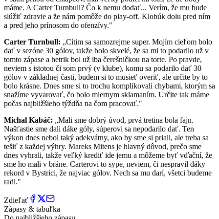
máme. A Carter Turnbull? Čo k nemu dodať... Verím, že mu bude
slúžiť zdravie a že nám pomôže do play-off. Klobúk dolu pred ním
a pred jeho prínosom do ofenzívy."
Carter Turnbull:
„Cítim sa samozrejme super. Mojím cieľom bolo
dať v sezóne 30 gólov, takže bolo skvelé, že sa mi to podarilo už v
tomto zápase a hetrik bol už iba čerešničkou na torte. Po pravde,
neviem s istotou či som prvý (v klube), komu sa podarilo dať 30
gólov v základnej časti, budem si to musieť overiť, ale určite by to
bolo krásne. Dnes sme si to trochu komplikovali chybami, ktorým sa
snažíme vyvarovať, čo bolo miernym sklamaním. Určite tak máme
počas najbližšieho týždňa na čom pracovať."
Michal Kabáč:
„Mali sme dobrý úvod, prvá tretina bola fajn.
Našťastie sme dali dáke góly, súperovi sa nepodarilo dať. Ten
výkon dnes nebol taký adekvátny, ako by sme si priali, ale treba sa
tešiť z každej výhry. Mareks Mitens je hlavný dôvod, prečo sme
dnes vyhrali, takže veľký krediť ide jemu a môžeme byť vďační, že
sme ho mali v bráne. Carterovi to sype, neviem, či nespravil dáky
rekord v Bystrici, že najviac gólov. Nech sa mu darí, všetci budeme
radi."
Zdieľať
Zápasy & tabuľka
Do najbližšieho zápasu