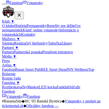
Fanshop
Vstupenky
Klub
▼
O klube
História
Permanentky
Benefity pre držiteľov
permanentiek
Kúpiť online vstupenky
Informácie o
vstupenkách
Kontakty
Mužstvo
▼
Súpiska
Realizačný tím
Správy
Tabuľka
Zápasy
Partneri
▼
Partneri
Partnerská ponuka
Prenájom priestorov
Média
▼
Press
Aréna
▼
Fanshop
Baran Sport Pub
BEE Sport Shop
INN Wellness
Top
Brúsenie
Rozpis ľadu
Fanzóna
▼
Roztlieskavačky
Maskot
LED kocka
Fanklub
Súťaže
Fanshop
Vstupenky
Fanshop
#BaraniaSila
◆
HC '05 Banská Bystrica
◆
Vstupenky v predaji na
ticketportal.sk
◆
Oficiálny fanshop —