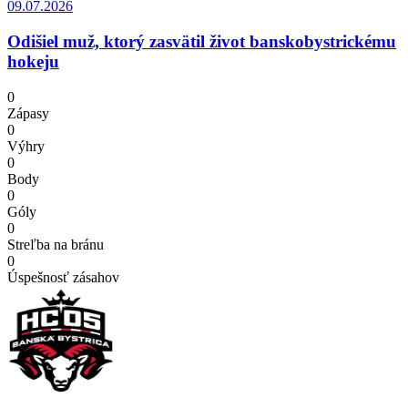
09.07.2026
Odišiel muž, ktorý zasvätil život banskobystrickému
hokeju
0
Zápasy
0
Výhry
0
Body
0
Góly
0
Streľba na bránu
0
Úspešnosť zásahov