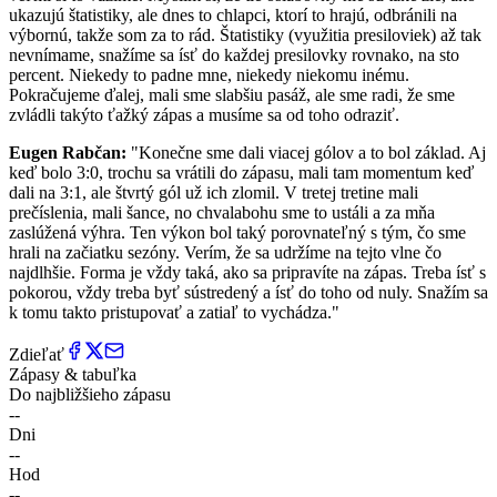
ukazujú štatistiky, ale dnes to chlapci, ktorí to hrajú, odbránili na
výbornú, takže som za to rád. Štatistiky (využitia presiloviek) až tak
nevnímame, snažíme sa ísť do každej presilovky rovnako, na sto
percent. Niekedy to padne mne, niekedy niekomu inému.
Pokračujeme ďalej, mali sme slabšiu pasáž, ale sme radi, že sme
zvládli takýto ťažký zápas a musíme sa od toho odraziť.
Eugen Rabčan:
"Konečne sme dali viacej gólov a to bol základ. Aj
keď bolo 3:0, trochu sa vrátili do zápasu, mali tam momentum keď
dali na 3:1, ale štvrtý gól už ich zlomil. V tretej tretine mali
prečíslenia, mali šance, no chvalabohu sme to ustáli a za mňa
zaslúžená výhra. Ten výkon bol taký porovnateľný s tým, čo sme
hrali na začiatku sezóny. Verím, že sa udržíme na tejto vlne čo
najdlhšie. Forma je vždy taká, ako sa pripravíte na zápas. Treba ísť s
pokorou, vždy treba byť sústredený a ísť do toho od nuly. Snažím sa
k tomu takto pristupovať a zatiaľ to vychádza."
Zdieľať
Zápasy & tabuľka
Do najbližšieho zápasu
--
Dni
--
Hod
--