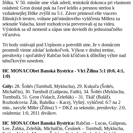
žŕdku. V 50. minúte sme však udreli, tentokrát dokonca pri vlastnom
oslabení: Gron dostal puk na ľavé krídlo a presnou strelou k
vzdialenejšej žŕdke zvýšil na 5:1. Záver priniesol ešte viacero
žilinských trestov, vrátane päťminútového vylúčenia Millera za
seknutie Valacha, ktoré rozhodcovia preverovali aj na videu.
Výsledok sa už nemenil a zápas sme doviedli do jednoznačného
víťazstva.
Tri body ostávajú pod Urpínom a potvrdili sme, že v domácom
prostredí vieme zdolať kohokoľvek. Výkon v druhej tretine,
presilovky i spoľahlivý Rabčan boli kľúčom k dôležitej výhre nad
tabuľkovým susedom.
HC MONACObet Banská Bystrica - Vlci Žilina 5:1 (0:0, 4:1,
1:0)
Góly:
28. Šoltés (Turnbull, Myklucha), 29. Kukuča (Šoltés,
Michalčin), 30. Turnbull (Galipeau, Faith), 34. Šoltés (Myklucha,
Turnbull), 51. Gron (Valach, Zeleňák) – 31. Tkáč (Baláž).
Rozhodcovia: Žák, Baluška – Kacej, Vyšný, vylúčení: 6:7 na 2
min., navyše Miller (Žilina) 5 + DKZ za seknutie, presilovky: 2:0,
oslabenia: 1:0, 2011 divákov.
HC MONACObet Banská Bystrica:
Rabčan – Lucas, Galipeau,
Lee, Žabka, Zeleňák, Michalčin, Česánek – Turnbull, Myklucha,