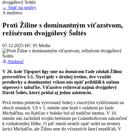
dvojgólový Šoltés
← Späť na správy
A mužstvo
Proti Žiline s dominantným víťazstvom,
režisérom dvojgólový Šoltés
07.12.2025
·
HC 05 Media
Stiahnuť
V 26. kole Tipsport ligy sme na domácom ľade zdolali Žilinu
presvedčivo 5:1. Štyri góly v druhej tretine, dve využité
presilovky a dominantný výkon nás opäť priblížili k nášmu
súperovi v tabuľke. Víťazstvo režíroval najmä dvojgólový
Dávid Šoltés, ktorý pridal aj jednu asistenciu.
Prvá tretina priniesla vyrovnaný hokej s viacerými vylúčeniami na
oboch stranách. Už v 5. minúte sme hrali v oslabení po faule
Michalčina, no Rabčan v bránke bol už tradične istotou. V 10.
minúte nás zachránil svojím betónom po Galambošovom zakončení
k vzdialenejšej žŕdke. O päť minút neskôr opäť sedel na trestnej
lavici Michalčin, ale Žilinu sme do výrazných šancí nepúšťali. V