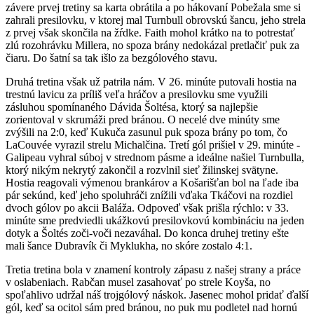
závere prvej tretiny sa karta obrátila a po hákovaní Pobežala sme si
zahrali presilovku, v ktorej mal Turnbull obrovskú šancu, jeho strela
z prvej však skončila na žŕdke. Faith mohol krátko na to potrestať
zlú rozohrávku Millera, no spoza brány nedokázal pretlačiť puk za
čiaru. Do šatní sa tak išlo za bezgólového stavu.
Druhá tretina však už patrila nám. V 26. minúte putovali hostia na
trestnú lavicu za príliš veľa hráčov a presilovku sme využili
zásluhou spomínaného Dávida Šoltésa, ktorý sa najlepšie
zorientoval v skrumáži pred bránou. O necelé dve minúty sme
zvýšili na 2:0, keď Kukuča zasunul puk spoza brány po tom, čo
LaCouvée vyrazil strelu Michalčina. Tretí gól prišiel v 29. minúte -
Galipeau vyhral súboj v strednom pásme a ideálne našiel Turnbulla,
ktorý nikým nekrytý zakončil a rozvlnil sieť žilinskej svätyne.
Hostia reagovali výmenou brankárov a Košarišťan bol na ľade iba
pár sekúnd, keď jeho spoluhráči znížili vďaka Tkáčovi na rozdiel
dvoch gólov po akcii Baláža. Odpoveď však prišla rýchlo: v 33.
minúte sme predviedli ukážkovú presilovkovú kombináciu na jeden
dotyk a Šoltés zoči-voči nezaváhal. Do konca druhej tretiny ešte
mali šance Dubravík či Myklukha, no skóre zostalo 4:1.
Tretia tretina bola v znamení kontroly zápasu z našej strany a práce
v oslabeniach. Rabčan musel zasahovať po strele Koyša, no
spoľahlivo udržal náš trojgólový náskok. Jasenec mohol pridať ďalší
gól, keď sa ocitol sám pred bránou, no puk mu podletel nad hornú