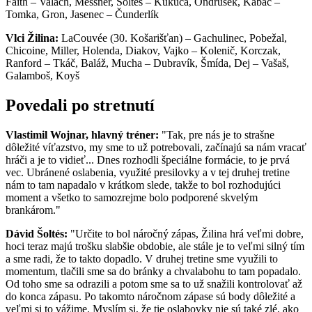
Faith – Valach, Messner, Šoltés – Kukuča, Ondrušek, Kabáč –
Tomka, Gron, Jasenec – Čunderlík
Vlci Žilina:
LaCouvée (30. Košarišťan) – Gachulinec, Pobežal,
Chicoine, Miller, Holenda, Diakov, Vajko – Kolenič, Korczak,
Ranford – Tkáč, Baláž, Mucha – Dubravík, Šmída, Dej – Vašaš,
Galamboš, Koyš
Povedali po stretnutí
Vlastimil Wojnar, hlavný tréner:
"Tak, pre nás je to strašne
dôležité víťazstvo, my sme to už potrebovali, začínajú sa nám vracať
hráči a je to vidieť... Dnes rozhodli špeciálne formácie, to je prvá
vec. Ubránené oslabenia, využité presilovky a v tej druhej tretine
nám to tam napadalo v krátkom slede, takže to bol rozhodujúci
moment a všetko to samozrejme bolo podporené skvelým
brankárom."
Dávid Šoltés:
"Určite to bol náročný zápas, Žilina hrá veľmi dobre,
hoci teraz majú trošku slabšie obdobie, ale stále je to veľmi silný tím
a sme radi, že to takto dopadlo. V druhej tretine sme využili to
momentum, tlačili sme sa do bránky a chvalabohu to tam popadalo.
Od toho sme sa odrazili a potom sme sa to už snažili kontrolovať až
do konca zápasu. Po takomto náročnom zápase sú body dôležité a
veľmi si to vážime. Myslím si, že tie oslabovky nie sú také zlé, ako