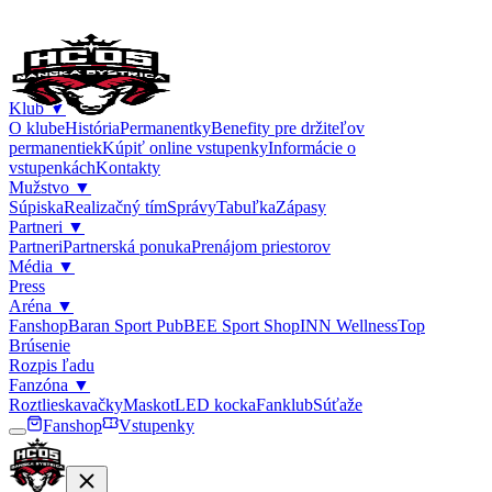
Klub
▼
O klube
História
Permanentky
Benefity pre držiteľov
permanentiek
Kúpiť online vstupenky
Informácie o
vstupenkách
Kontakty
Mužstvo
▼
Súpiska
Realizačný tím
Správy
Tabuľka
Zápasy
Partneri
▼
Partneri
Partnerská ponuka
Prenájom priestorov
Média
▼
Press
Aréna
▼
Fanshop
Baran Sport Pub
BEE Sport Shop
INN Wellness
Top
Brúsenie
Rozpis ľadu
Fanzóna
▼
Roztlieskavačky
Maskot
LED kocka
Fanklub
Súťaže
Fanshop
Vstupenky