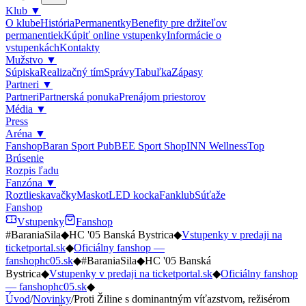
Klub
▼
O klube
História
Permanentky
Benefity pre držiteľov
permanentiek
Kúpiť online vstupenky
Informácie o
vstupenkách
Kontakty
Mužstvo
▼
Súpiska
Realizačný tím
Správy
Tabuľka
Zápasy
Partneri
▼
Partneri
Partnerská ponuka
Prenájom priestorov
Média
▼
Press
Aréna
▼
Fanshop
Baran Sport Pub
BEE Sport Shop
INN Wellness
Top
Brúsenie
Rozpis ľadu
Fanzóna
▼
Roztlieskavačky
Maskot
LED kocka
Fanklub
Súťaže
Fanshop
Vstupenky
Fanshop
#BaraniaSila
◆
HC '05 Banská Bystrica
◆
Vstupenky v predaji na
ticketportal.sk
◆
Oficiálny fanshop —
fanshophc05.sk
◆
#BaraniaSila
◆
HC '05 Banská
Bystrica
◆
Vstupenky v predaji na ticketportal.sk
◆
Oficiálny fanshop
— fanshophc05.sk
◆
Úvod
/
Novinky
/
Proti Žiline s dominantným víťazstvom, režisérom