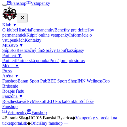
Fanshop
Vstupenky
Klub
▼
O klube
História
Permanentky
Benefity pre držiteľov
permanentiek
Kúpiť online vstupenky
Informácie o
vstupenkách
Kontakty
Mužstvo
▼
Súpiska
Realizačný tím
Správy
Tabuľka
Zápasy
Partneri
▼
Partneri
Partnerská ponuka
Prenájom priestorov
Média
▼
Press
Aréna
▼
Fanshop
Baran Sport Pub
BEE Sport Shop
INN Wellness
Top
Brúsenie
Rozpis ľadu
Fanzóna
▼
Roztlieskavačky
Maskot
LED kocka
Fanklub
Súťaže
Fanshop
Vstupenky
Fanshop
#BaraniaSila
◆
HC '05 Banská Bystrica
◆
Vstupenky v predaji na
ticketportal.sk
◆
Oficiálny fanshop —