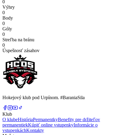
0
Výhry
0
Body
0
Góly
0
Streľba na bránu
0
Úspešnosť zásahov
Hokejový klub pod Urpínom. #BaraniaSila
Klub
O klube
História
Permanentky
Benefity pre držiteľov
permanentiek
Kúpiť online vstupenky
Informácie o
vstupenkách
Kontakty