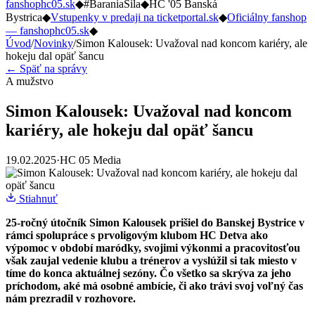
fanshophc05.sk
◆
#BaraniaSila
◆
HC '05 Banská
Bystrica
◆
Vstupenky v predaji na ticketportal.sk
◆
Oficiálny fanshop
— fanshophc05.sk
◆
Úvod
/
Novinky
/
Simon Kalousek: Uvažoval nad koncom kariéry, ale
hokeju dal opäť šancu
← Späť na správy
A mužstvo
Simon Kalousek: Uvažoval nad koncom
kariéry, ale hokeju dal opäť šancu
19.02.2025
·
HC 05 Media
Stiahnuť
25-ročný útočník Simon Kalousek prišiel do Banskej Bystrice v
rámci spolupráce s prvoligovým klubom HC Detva ako
výpomoc v období maródky, svojimi výkonmi a pracovitosťou
však zaujal vedenie klubu a trénerov a vyslúžil si tak miesto v
tíme do konca aktuálnej sezóny. Čo všetko sa skrýva za jeho
príchodom, aké má osobné ambície, či ako trávi svoj voľný čas
nám prezradil v rozhovore.