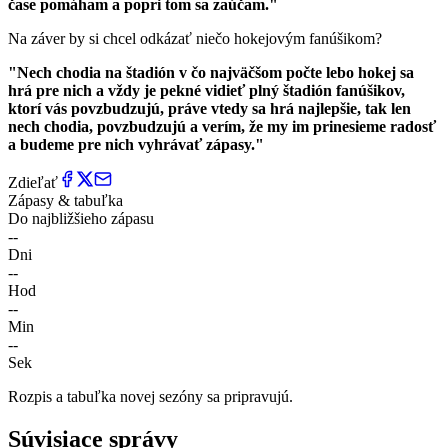
čase pomáham a popri tom sa zaúčam."
Na záver by si chcel odkázať niečo hokejovým fanúšikom?
"Nech chodia na štadión v čo najväčšom počte lebo hokej sa
hrá pre nich a vždy je pekné vidieť plný štadión fanúšikov,
ktorí vás povzbudzujú, práve vtedy sa hrá najlepšie, tak len
nech chodia, povzbudzujú a verím, že my im prinesieme radosť
a budeme pre nich vyhrávať zápasy."
Zdieľať
Zápasy & tabuľka
Do najbližšieho zápasu
--
Dni
--
Hod
--
Min
--
Sek
Rozpis a tabuľka novej sezóny sa pripravujú.
Súvisiace správy