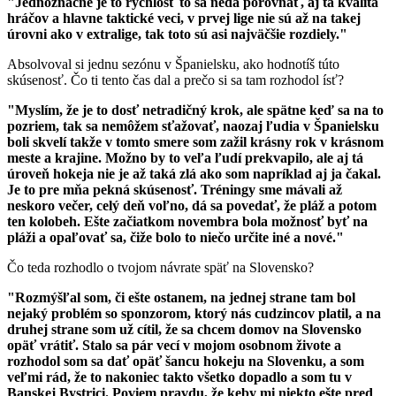
"Jednoznačne je to rýchlosť to sa nedá porovnať, aj tá kvalita
hráčov a hlavne taktické veci, v prvej lige nie sú až na takej
úrovni ako v extralige, tak toto sú asi najväčšie rozdiely."
Absolvoval si jednu sezónu v Španielsku, ako hodnotíš túto
skúsenosť. Čo ti tento čas dal a prečo si sa tam rozhodol ísť?
"Myslím, že je to dosť netradičný krok, ale spätne keď sa na to
pozriem, tak sa nemôžem sťažovať, naozaj ľudia v Španielsku
boli skvelí takže v tomto smere som zažil krásny rok v krásnom
meste a krajine. Možno by to veľa ľudí prekvapilo, ale aj tá
úroveň hokeja nie je až taká zlá ako som napríklad aj ja čakal.
Je to pre mňa pekná skúsenosť. Tréningy sme mávali až
neskoro večer, celý deň voľno, dá sa povedať, že pláž a potom
ten kolobeh. Ešte začiatkom novembra bola možnosť byť na
pláži a opaľovať sa, čiže bolo to niečo určite iné a nové."
Čo teda rozhodlo o tvojom návrate späť na Slovensko?
"Rozmýšľal som, či ešte ostanem, na jednej strane tam bol
nejaký problém so sponzorom, ktorý nás cudzincov platil, a na
druhej strane som už cítil, že sa chcem domov na Slovensko
opäť vrátiť. Stalo sa pár vecí v mojom osobnom živote a
rozhodol som sa dať opäť šancu hokeju na Slovenku, a som
veľmi rád, že to nakoniec takto všetko dopadlo a som tu v
Banskej Bystrici. Poviem pravdu, že keby mi niekto ešte pred