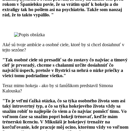
rokom v Španielsku povie, že sa vrátim späť k hokeju a do
extraligy tak ho pošlem asi na psychiatriu. Takže som naozaj
rád, že to takto vypálilo. "
Aké sú tvoje ambície a osobné ciele, ktoré by si chcel dosiahnuť v
tejto sezóne?
"Tak osobné ciele sú presadiť sa do zostavy čo najviac a tímový
cieľ je prvoradý, chceme s chalanmi určite dosiahnúť čo
najväčší úspech, pretože v Bystrici sa nehrá o nízke priečky a
všetci tomu podriadime všetko."
Teraz mimo hokeja - ako by si fanúšikom predstavil Simona
Kalouska?
"To je veľmi ťažká otázka, čo sa týka osobného života som asi
taký introvertný typ, a čo sa týka hokejového života vždy sa
snažím robiť to najlepšie čo viem a čo najviac pomôcť tímu. Vo
voľnom čase sa snažím popri hokeji trénovať, keďže mám
trénerskú licenciu. V Mikuláši je hokejový trenažér na
korčuľovanie, kde pracuje môj ocino, ktorému vždy vo voľnom