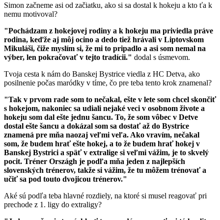
Simon začneme asi od začiatku, ako si sa dostal k hokeju a kto ťa k
nemu motivoval?
"Pochádzam z hokejovej rodiny a k hokeju ma priviedla práve
rodina, keďže aj môj ocino a dedo tiež hrávali v Liptovskom
Mikuláši, čiže myslím si, že mi to pripadlo a asi som nemal na
výber, len pokračovať v tejto tradícii."
dodal s úsmevom.
Tvoja cesta k nám do Banskej Bystrice viedla z HC Detva, ako
posilnenie počas maródky v tíme, čo pre teba tento krok znamenal?
"Tak v prvom rade som to nečakal, ešte v lete som chcel skončiť
s hokejom, nakoniec sa udiali nejaké veci v osobnom živote a
hokeju som dal ešte jednu šancu. To, že som vôbec v Detve
dostal ešte šancu a dokázal som sa dostať až do Bystrice
znamená pre mňa naozaj veľmi veľa. Ako vravím, nečakal
som, že budem hrať ešte hokej, a to že budem hrať hokej v
Banskej Bystrici a späť v extralige si veľmi vážim, je to skvelý
pocit. Tréner Országh je podľa mňa jeden z najlepších
slovenských trénerov, takže si vážim, že tu môžem trénovať a
učiť sa pod touto dvojicou trénerov."
Aké sú podľa teba hlavné rozdiely, na ktoré si musel reagovať pri
prechode z 1. ligy do extraligy?