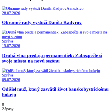
A mužstvo
28.07.2026
Obranné rady vystuží Danila Kadyrov
Správa
15.07.2026
Druhá vlna predaja permanentiek: Zabezpečte si
svoje miesta na novú sezónu
Správa
09.07.2026
Odišiel muž, ktorý zasvätil život banskobystrickému
hokeju
0
Zápasy