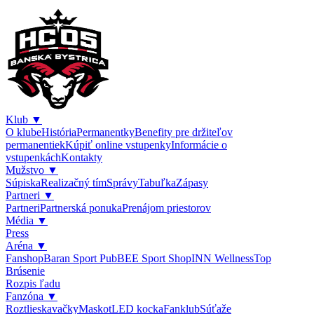
Klub
▼
O klube
História
Permanentky
Benefity pre držiteľov
permanentiek
Kúpiť online vstupenky
Informácie o
vstupenkách
Kontakty
Mužstvo
▼
Súpiska
Realizačný tím
Správy
Tabuľka
Zápasy
Partneri
▼
Partneri
Partnerská ponuka
Prenájom priestorov
Média
▼
Press
Aréna
▼
Fanshop
Baran Sport Pub
BEE Sport Shop
INN Wellness
Top
Brúsenie
Rozpis ľadu
Fanzóna
▼
Roztlieskavačky
Maskot
LED kocka
Fanklub
Súťaže