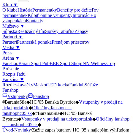
Klub
▼
O klube
História
Permanentky
Benefity pre držiteľov
permanentiek
Kúpiť online vstupenky
Informácie o
vstupenkách
Kontakty
Mužstvo
▼
Súpiska
Realizačný tím
Správy
Tabuľka
Zápasy
Partneri
▼
Partneri
Partnerská ponuka
Prenájom priestorov
Média
▼
Press
Aréna
▼
Fanshop
Baran Sport Pub
BEE Sport Shop
INN Wellness
Top
Brúsenie
Rozpis ľadu
Fanzóna
▼
Roztlieskavačky
Maskot
LED kocka
Fanklub
Súťaže
Fanshop
Vstupenky
Fanshop
#BaraniaSila
◆
HC '05 Banská Bystrica
◆
Vstupenky v predaji na
ticketportal.sk
◆
Oficiálny fanshop —
fanshophc05.sk
◆
#BaraniaSila
◆
HC '05 Banská
Bystrica
◆
Vstupenky v predaji na ticketportal.sk
◆
Oficiálny fanshop
— fanshophc05.sk
◆
Úvod
/
Novinky
/
Zažite zápas baranov HC '05 s najlepším výhľadom