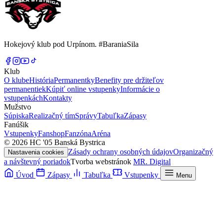
Hokejový klub pod Urpínom. #BaraniaSila
Klub
O klube
História
Permanentky
Benefity pre držiteľov
permanentiek
Kúpiť online vstupenky
Informácie o
vstupenkách
Kontakty
Mužstvo
Súpiska
Realizačný tím
Správy
Tabuľka
Zápasy
Fanúšik
Vstupenky
Fanshop
Fanzóna
Aréna
© 2026 HC '05 Banská Bystrica
Zásady ochrany osobných údajov
Organizačný
Nastavenia cookies
a návštevný poriadok
Tvorba webstránok
MR. Digital
Úvod
Zápasy
Tabuľka
Vstupenky
Menu