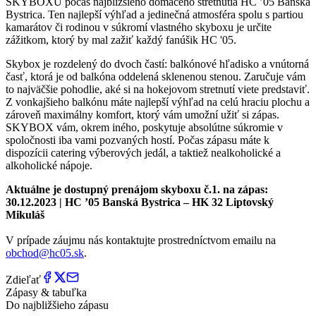
SKYBOXU počas najbližšieho domáceho stretnutia HC ’05 Banská
Bystrica. Ten najlepší výhľad a jedinečná atmosféra spolu s partiou
kamarátov či rodinou v súkromí vlastného skyboxu je určite
zážitkom, ktorý by mal zažiť každý fanúšik HC '05.
Skybox je rozdelený do dvoch častí: balkónové hľadisko a vnútorná
časť, ktorá je od balkóna oddelená sklenenou stenou. Zaručuje vám
to najväčšie pohodlie, aké si na hokejovom stretnutí viete predstaviť.
Z vonkajšieho balkónu máte najlepší výhľad na celú hraciu plochu a
zároveň maximálny komfort, ktorý vám umožní užiť si zápas.
SKYBOX vám, okrem iného, poskytuje absolútne súkromie v
spoločnosti iba vami pozvaných hostí. Počas zápasu máte k
dispozícii catering výberových jedál, a taktiež nealkoholické a
alkoholické nápoje.
Aktuálne je dostupný prenájom skyboxu č.1. na zápas:
30.12.2023 | HC ’05 Banská Bystrica – HK 32 Liptovský
Mikuláš
V prípade záujmu nás kontaktujte prostredníctvom emailu na
obchod@hc05.sk
.
Zdieľať
Zápasy & tabuľka
Do najbližšieho zápasu