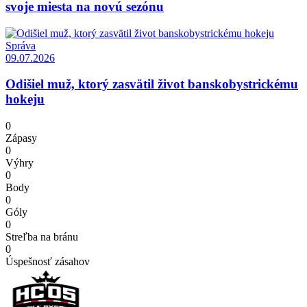
svoje miesta na novú sezónu
Správa
09.07.2026
Odišiel muž, ktorý zasvätil život banskobystrickému
hokeju
0
Zápasy
0
Výhry
0
Body
0
Góly
0
Streľba na bránu
0
Úspešnosť zásahov