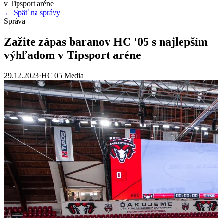
v Tipsport aréne
← Späť na správy
Správa
Zažite zápas baranov HC '05 s najlepším
výhľadom v Tipsport aréne
29.12.2023
·
HC 05 Media