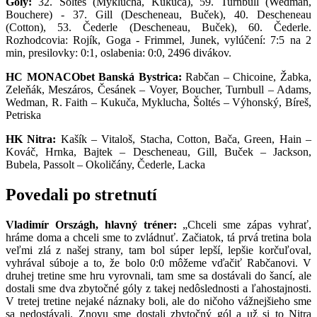
Góly:
32. Šoltés (Myklucha, Kukuča), 59. Turnbull (Wedman,
Bouchere) - 37. Gill (Descheneau, Buček), 40. Descheneau
(Cotton), 53. Čederle (Descheneau, Buček), 60. Čederle.
Rozhodcovia: Rojík, Goga - Frimmel, Junek, vylúčení: 7:5 na 2
min, presilovky: 0:1, oslabenia: 0:0, 2496 divákov.
HC MONACObet Banská Bystrica:
Rabčan – Chicoine, Žabka,
Zeleňák, Meszáros, Česánek – Voyer, Boucher, Turnbull – Adams,
Wedman, R. Faith – Kukuča, Myklucha, Šoltés – Výhonský, Bíreš,
Petriska
HK Nitra:
Kašík – Vitaloš, Stacha, Cotton, Bača, Green, Hain –
Kováč, Hrnka, Bajtek – Descheneau, Gill, Buček – Jackson,
Bubela, Passolt – Okoličány, Čederle, Lacka
Povedali po stretnutí
Vladimír Országh, hlavný tréner:
„Chceli sme zápas vyhrať,
hráme doma a chceli sme to zvládnuť. Začiatok, tá prvá tretina bola
veľmi zlá z našej strany, tam bol súper lepší, lepšie korčuľoval,
vyhrával súboje a to, že bolo 0:0 môžeme vďačiť Rabčanovi. V
druhej tretine sme hru vyrovnali, tam sme sa dostávali do šancí, ale
dostali sme dva zbytočné góly z takej nedôslednosti a ľahostajnosti.
V tretej tretine nejaké náznaky boli, ale do ničoho vážnejšieho sme
sa nedostávali. Znovu sme dostali zbytočný gól a už si to Nitra