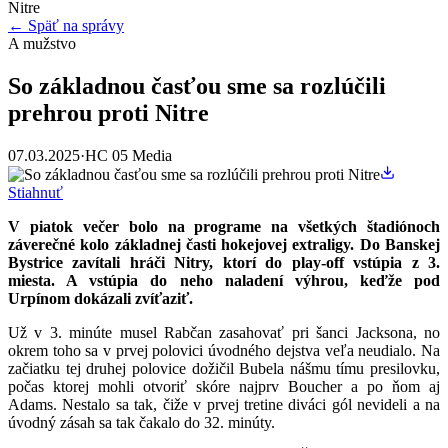
Nitre
← Späť na správy
A mužstvo
So základnou časťou sme sa rozlúčili
prehrou proti Nitre
07.03.2025
·
HC 05 Media
Stiahnuť
V piatok večer bolo na programe na všetkých štadiónoch
záverečné kolo základnej časti hokejovej extraligy. Do Banskej
Bystrice zavítali hráči Nitry, ktorí do play-off vstúpia z 3.
miesta. A vstúpia do neho naladení výhrou, keďže pod
Urpínom dokázali zvíťaziť.
Už v 3. minúte musel Rabčan zasahovať pri šanci Jacksona, no
okrem toho sa v prvej polovici úvodného dejstva veľa neudialo. Na
začiatku tej druhej polovice dožičil Bubela nášmu tímu presilovku,
počas ktorej mohli otvoriť skóre najprv Boucher a po ňom aj
Adams. Nestalo sa tak, čiže v prvej tretine diváci gól nevideli a na
úvodný zásah sa tak čakalo do 32. minúty.