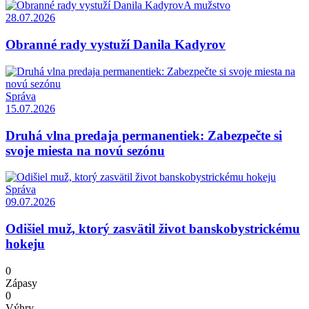
A mužstvo
28.07.2026
Obranné rady vystuží Danila Kadyrov
Správa
15.07.2026
Druhá vlna predaja permanentiek: Zabezpečte si
svoje miesta na novú sezónu
Správa
09.07.2026
Odišiel muž, ktorý zasvätil život banskobystrickému
hokeju
0
Zápasy
0
Výhry