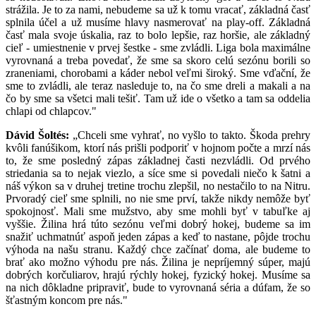
strážila. Je to za nami, nebudeme sa už k tomu vracať, základná časť
splnila účel a už musíme hlavy nasmerovať na play-off. Základná
časť mala svoje úskalia, raz to bolo lepšie, raz horšie, ale základný
cieľ - umiestnenie v prvej šestke - sme zvládli. Liga bola maximálne
vyrovnaná a treba povedať, že sme sa skoro celú sezónu borili so
zraneniami, chorobami a káder nebol veľmi široký. Sme vďační, že
sme to zvládli, ale teraz nasleduje to, na čo sme dreli a makali a na
čo by sme sa všetci mali tešiť. Tam už ide o všetko a tam sa oddelia
chlapi od chlapcov."
Dávid Šoltés:
„Chceli sme vyhrať, no vyšlo to takto. Škoda prehry
kvôli fanúšikom, ktorí nás prišli podporiť v hojnom počte a mrzí nás
to, že sme posledný zápas základnej časti nezvládli. Od prvého
striedania sa to nejak viezlo, a síce sme si povedali niečo k šatni a
náš výkon sa v druhej tretine trochu zlepšil, no nestačilo to na Nitru.
Prvoradý cieľ sme splnili, no nie sme prví, takže nikdy nemôže byť
spokojnosť. Mali sme mužstvo, aby sme mohli byť v tabuľke aj
vyššie. Žilina hrá túto sezónu veľmi dobrý hokej, budeme sa im
snažiť uchmatnúť aspoň jeden zápas a keď to nastane, pôjde trochu
výhoda na našu stranu. Každý chce začínať doma, ale budeme to
brať ako možno výhodu pre nás. Žilina je nepríjemný súper, majú
dobrých korčuliarov, hrajú rýchly hokej, fyzický hokej. Musíme sa
na nich dôkladne pripraviť, bude to vyrovnaná séria a dúfam, že so
šťastným koncom pre nás."