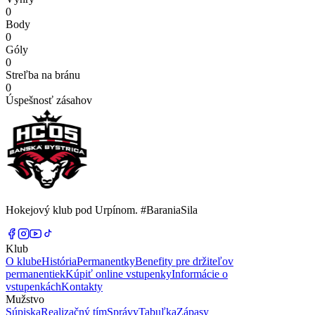
0
Body
0
Góly
0
Streľba na bránu
0
Úspešnosť zásahov
Hokejový klub pod Urpínom. #BaraniaSila
Klub
O klube
História
Permanentky
Benefity pre držiteľov
permanentiek
Kúpiť online vstupenky
Informácie o
vstupenkách
Kontakty
Mužstvo
Súpiska
Realizačný tím
Správy
Tabuľka
Zápasy