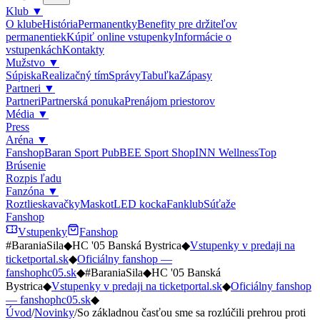
Klub
▼
O klube
História
Permanentky
Benefity pre držiteľov
permanentiek
Kúpiť online vstupenky
Informácie o
vstupenkách
Kontakty
Mužstvo
▼
Súpiska
Realizačný tím
Správy
Tabuľka
Zápasy
Partneri
▼
Partneri
Partnerská ponuka
Prenájom priestorov
Média
▼
Press
Aréna
▼
Fanshop
Baran Sport Pub
BEE Sport Shop
INN Wellness
Top
Brúsenie
Rozpis ľadu
Fanzóna
▼
Roztlieskavačky
Maskot
LED kocka
Fanklub
Súťaže
Fanshop
Vstupenky
Fanshop
#BaraniaSila
◆
HC '05 Banská Bystrica
◆
Vstupenky v predaji na
ticketportal.sk
◆
Oficiálny fanshop —
fanshophc05.sk
◆
#BaraniaSila
◆
HC '05 Banská
Bystrica
◆
Vstupenky v predaji na ticketportal.sk
◆
Oficiálny fanshop
— fanshophc05.sk
◆
Úvod
/
Novinky
/
So základnou časťou sme sa rozlúčili prehrou proti