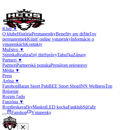
Klub
▼
O klube
História
Permanentky
Benefity pre držiteľov
permanentiek
Kúpiť online vstupenky
Informácie o
vstupenkách
Kontakty
Mužstvo
▼
Súpiska
Realizačný tím
Správy
Tabuľka
Zápasy
Partneri
▼
Partneri
Partnerská ponuka
Prenájom priestorov
Média
▼
Press
Aréna
▼
Fanshop
Baran Sport Pub
BEE Sport Shop
INN Wellness
Top
Brúsenie
Rozpis ľadu
Fanzóna
▼
Roztlieskavačky
Maskot
LED kocka
Fanklub
Súťaže
Fanshop
Vstupenky