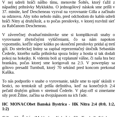
V nej udreli hráči nášho tímu, menovite Šoltés, ktorý ťažil z
nápaditej prihrávky Myklukhu. O jednogólový náskok sme prišli v
37. minúte, keď Descheneau vyzval na vyrovnanie Gilla a začínalo
sa odznovu. Aby toho nebolo málo, pred odchodom do kabín udreli
hráči Nitry aj druhýkrát, a to počas presilovky, v ktorej rozvlnil sieť
za Rabčanom Descheneau.
V záverečnej dvadsaťminútovke sme si komplikovali snahy o
vyrovnanie zbytočnými vylúčeniami, čo sa nám napokon
vypomstilo, keďže súper krátko po skončení presilovky pridal aj tretí
gól. Do streleckej listiny sa zapísal reprezentačný útočník Sebastián
Čederle, ktorého našla prihrávka spoza brány a hostia si tak dodali
pokoj na hokejky. K videniu boli aj vzplanuté vášne, či naša hra bez
brankára, počas ktorej sme korigovali na 2:3. V powerplay sa
gólovo presadil Turnbull, ktorý 70 sekúnd pred koncom prekonal
Kašíka.
To nás podporilo v snahe o vyrovnanie, takže sme to opäť skúsili v
šestici, no tentokrát už prišla definitíva, keď na konečných 2:4
pečatil druhým gólom v stretnutí Čederle. V play-off si zmeriame
sily proti Žiline, začína sa dvojzápasom na ich ľade.
HC MONACObet Banská Bystrica - HK Nitra 2:4 (0:0, 1:2,
1:2)