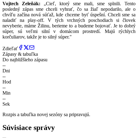
Vojtech Zeleňák:
„Cieľ, ktorý sme mali, sme splnili. Tento
posledný zápas sme chceli vyhrať, čo sa žiaľ nepodarilo, ale o
chvíľu začína nová súťaž, kde chceme byť úspešní. Chceli sme sa
naladiť na play-off. V tých vrchných poschodiach si človek
nevyberie, máme Žilinu, berieme to a budeme bojovať. Je to dobrý
súper, sú veľmi silní v domácom prostredí. Majú rýchlych
korčuliarov, takže je to silný súper."
Zdieľať
Zápasy & tabuľka
Do najbližšieho zápasu
--
Dni
--
Hod
--
Min
--
Sek
Rozpis a tabuľka novej sezóny sa pripravujú.
Súvisiace správy