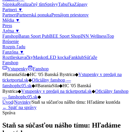
Súpiska
Realizačný tím
Správy
Tabuľka
Zápasy
Partneri
▼
Partneri
Partnerská ponuka
Prenájom priestorov
Média
▼
Press
Aréna
▼
Fanshop
Baran Sport Pub
BEE Sport Shop
INN Wellness
Top
Brúsenie
Rozpis ľadu
Fanzóna
▼
Roztlieskavačky
Maskot
LED kocka
Fanklub
Súťaže
Fanshop
Vstupenky
Fanshop
#BaraniaSila
◆
HC '05 Banská Bystrica
◆
Vstupenky v predaji na
ticketportal.sk
◆
Oficiálny fanshop —
fanshophc05.sk
◆
#BaraniaSila
◆
HC '05 Banská
Bystrica
◆
Vstupenky v predaji na ticketportal.sk
◆
Oficiálny fanshop
— fanshophc05.sk
◆
Úvod
/
Novinky
/
Staň sa súčasťou nášho tímu: Hľadáme kustóda
← Späť na správy
Správa
Staň sa súčasťou nášho tímu: Hľadáme