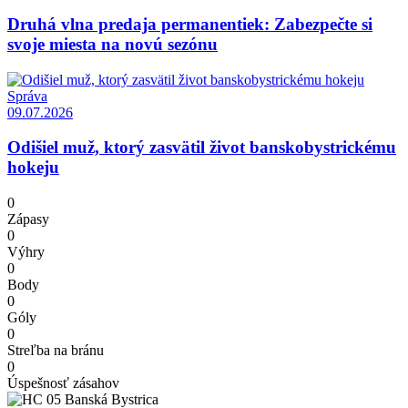
Druhá vlna predaja permanentiek: Zabezpečte si
svoje miesta na novú sezónu
Správa
09.07.2026
Odišiel muž, ktorý zasvätil život banskobystrickému
hokeju
0
Zápasy
0
Výhry
0
Body
0
Góly
0
Streľba na bránu
0
Úspešnosť zásahov