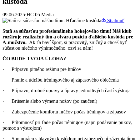
kustóda
09.06.2025
·
HC 05 Media
Stiahnuť
Staň sa súčasťou profesionálneho hokejového tímu! Náš klub
rozširuje realizačný tím a otvára pozíciu ďalšieho kustóda pre
A-mužstvo.
Ak ťa baví šport, si pracovitý, zručný a chceš byť
súčasťou niečoho výnimočného, ozvi sa nám!
ČO BUDE TVOJA ÚLOHA?
· Prípravu pitného režimu pre hráčov
· Pranie a údržbu tréningového aj zápasového oblečenia
· Prípravu, drobné opravy a úpravy jednotlivých častí výstroja
· Brúsenie alebo výmenu nožov (po zaučení)
· Zabezpečenie komfortu hráčov počas tréningov a zápasov
· Prítomnosť pri ľade počas tréningov (napr. podávanie pukov,
pomoc s výstrojom)
· Spoluprácu s hlavným kustódom pri zabezpečení zázemia tímu