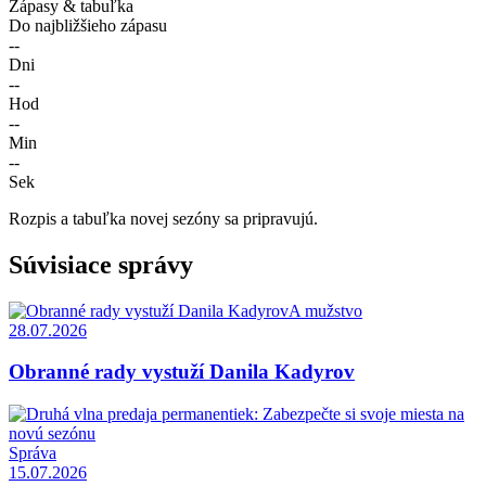
Zápasy & tabuľka
Do najbližšieho zápasu
--
Dni
--
Hod
--
Min
--
Sek
Rozpis a tabuľka novej sezóny sa pripravujú.
Súvisiace správy
A mužstvo
28.07.2026
Obranné rady vystuží Danila Kadyrov
Správa
15.07.2026