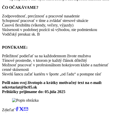
ČO OČAKÁVAME?
Zodpovednosť, precíznosť a pracovné nasadenie
Schopnosť pracovať v tíme a zvládať stresové situácie
Časovú flexibilitu (víkendy, večery, výjazdy)
Skúsenosti v podobnej pozícii sú výhodou, nie podmienkou
Vodičský preukaz sk. B
PONÚKAME:
Príležitosť podieľať sa na každodennom živote mužstva
Tímové prostredie, v ktorom je každý článok dôležitý
Možnosť pracovať v profesionálnom hokejovom klube a nazbierať
cenné skúsenosti
Skvelú šancu začať kariéru v športe „od ľadu“ a postupne rásť
Pošli nám svoj životopis a krátky motivačný text na e-mail:
sekretariat@hc05.sk
Prihlášky prijímame do: 05.júla 2025
Zdieľať