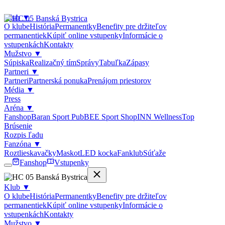
Klub
▼
O klube
História
Permanentky
Benefity pre držiteľov
permanentiek
Kúpiť online vstupenky
Informácie o
vstupenkách
Kontakty
Mužstvo
▼
Súpiska
Realizačný tím
Správy
Tabuľka
Zápasy
Partneri
▼
Partneri
Partnerská ponuka
Prenájom priestorov
Média
▼
Press
Aréna
▼
Fanshop
Baran Sport Pub
BEE Sport Shop
INN Wellness
Top
Brúsenie
Rozpis ľadu
Fanzóna
▼
Roztlieskavačky
Maskot
LED kocka
Fanklub
Súťaže
Fanshop
Vstupenky
Klub
▼
O klube
História
Permanentky
Benefity pre držiteľov
permanentiek
Kúpiť online vstupenky
Informácie o
vstupenkách
Kontakty
Mužstvo
▼