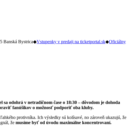
5 Banská Bystrica
◆
Vstupenky v predaji na ticketportal.sk
◆
Oficiálny
uel sa odohrá v netradičnom čase o 18:30 – dôvodom je dohoda
raviť fanúšikov o možnosť podporiť oba kluby.
o ľahkého protivníka. Ich výsledky sú kolísavé, no zároveň ukazujú, že
ignál, že
musíme byť od úvodu maximálne koncentrovaní.