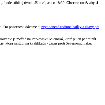
 pohode stihli aj úvod nášho zápasu o 18:30.
Chceme totiž, aby si
to. Do pozornosti dávame aj
zvýhodnené rodinné balíky a zľavy pre
rkovanie je možné na Parkovisku Mičinská, ktoré je len pár minút
ie, ktorá nastúpi na kvalifikačný zápas proti Severnému Írsku.