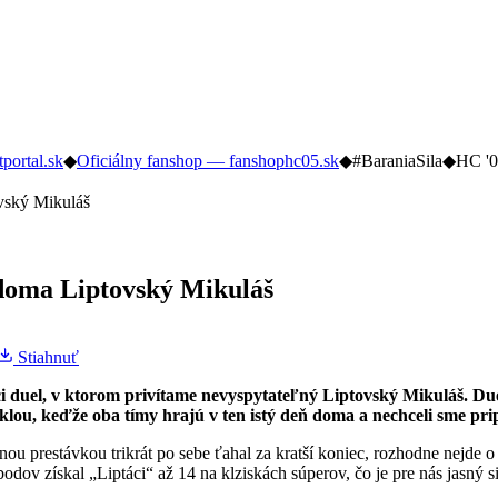
tportal.sk
◆
Oficiálny fanshop — fanshophc05.sk
◆
#BaraniaSila
◆
HC '0
vský Mikuláš
doma Liptovský Mikuláš
Stiahnuť
áci duel, v ktorom privítame nevyspytateľný Liptovský Mikuláš. D
, keďže oba tímy hrajú v ten istý deň doma a nechceli sme prip
čnou prestávkou trikrát po sebe ťahal za kratší koniec, rozhodne nejde 
odov získal „Liptáci“ až 14 na klziskách súperov, čo je pre nás jasný s