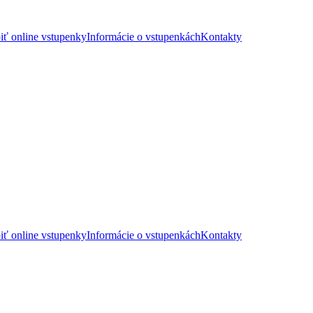
iť online vstupenky
Informácie o vstupenkách
Kontakty
iť online vstupenky
Informácie o vstupenkách
Kontakty