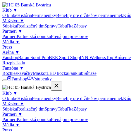
Klub
▼
O klube
História
Permanentky
Benefity pre držiteľov permanentiek
Kúp
Mužstvo
▼
Súpiska
Realizačný tím
Správy
Tabuľka
Zápasy
Partneri
▼
Partneri
Partnerská ponuka
Prenájom priestorov
Média
▼
Press
Aréna
▼
Fanshop
Baran Sport Pub
BEE Sport Shop
INN Wellness
Top Brúsenie
Rozpis ľadu
Fanzóna
▼
Roztlieskavačky
Maskot
LED kocka
Fanklub
Súťaže
Fanshop
Vstupenky
Klub
▼
O klube
História
Permanentky
Benefity pre držiteľov permanentiek
Kúp
Mužstvo
▼
Súpiska
Realizačný tím
Správy
Tabuľka
Zápasy
Partneri
▼
Partneri
Partnerská ponuka
Prenájom priestorov
Média
▼
Press