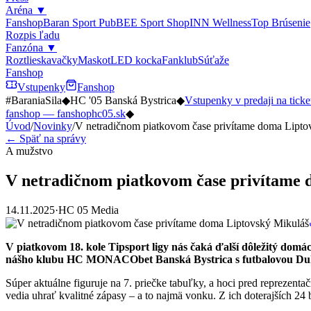
Aréna
▼
Fanshop
Baran Sport Pub
BEE Sport Shop
INN Wellness
Top Brúsenie
Rozpis ľadu
Fanzóna
▼
Roztlieskavačky
Maskot
LED kocka
Fanklub
Súťaže
Fanshop
Vstupenky
Fanshop
#BaraniaSila
◆
HC '05 Banská Bystrica
◆
Vstupenky v predaji na ticke
fanshop — fanshophc05.sk
◆
Úvod
/
Novinky
/
V netradičnom piatkovom čase privítame doma Lipto
← Späť na správy
A mužstvo
V netradičnom piatkovom čase privítame 
14.11.2025
·
HC 05 Media
V piatkovom 18. kole Tipsport ligy nás čaká ďalší dôležitý dom
nášho klubu HC MONACObet Banská Bystrica s futbalovou Duklou
Súper aktuálne figuruje na 7. priečke tabuľky, a hoci pred reprezenta
vedia uhrať kvalitné zápasy – a to najmä vonku. Z ich doterajších 24 b