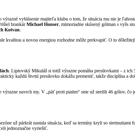
výrazné vyhlásenie majiteľa klubu o tom, že situácia mu nie je ľahosta
Prišiel brankár
Michael Houser
, mimoriadne skúsený gólman s vyšs sto
ch Kotvan
.
, ale kvalitou a novou energiou rozhodne môže prekvapiť. O to dôležit
dách
. Liptovský Mikuláš si totiž výrazne pomáha presilovkami – z ich 5
Prakticky každú štvrtú presilovku dokážu premeniť, takže disciplína a 
ýrazne navrch my. V „päť proti piatim“ sme už strelili 46 gólov, čo je
ezóne už párkrát nastala situácia, keď sa termíny kryli so stretnutiam
celi jednoznačne vyriešiť.