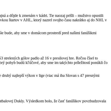
jná a dôjde k zmenám v kádri. Tie naozaj prišli – mužstvo opustili
vkou štartov v AHL, ktorý nazrel svojho času nakrátko aj do NHL v
ejšie bude, aby sme v domácom prostredí pred našimi fanúšikmi
3 strelených gólov padlo až 16 v presilovej hre. Rečou čísel to
dobrý pohyb budú kľúčové, aby sme im takýchto príležitostí ponúkli čo
 druhý najlepší výkon v lige (viac má iba Slovan s 47 presnými
i futbalovej Dukly. Výsledkom bolo, že časť fanúšikov povzbudzovala