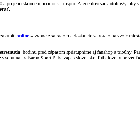
30 a po jeho skončení priamo k Tipsport Aréne dovezie autobus/y, aby v
erať.
 zakúpiť
online
– vyhnete sa radom a dostanete sa rovno na svoje mies
stretnutia
, hodinu pred zápasom sprístupníme aj fanshop a tribúny. Pa
e vychutnať v Baran Sport Pube zápas slovenskej futbalovej reprezentác