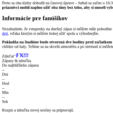
Preto sa oba kluby dohodli na časovej úprave – futbal sa začne o 16:
priaznivci mohli naplno užiť oba tímy bez toho, aby si museli vyb
Informácie pre fanúšikov
Nezabudnite, že vstupenky na dnešný zápas si môžete stále pohodlne
deti
, vďaka ktorým si môžete hokej užiť spolu a výhodnejšie.
Pokladňa na štadióne bude otvorená dve hodiny pred začiatkom 
chôdze od haly. Tešíme sa na skvelú atmosféru a po stretnutí si môžet
Zdieľať
Zápasy & tabuľka
Do najbližšieho zápasu
--
Dni
--
Hod
--
Min
--
Sek
Rozpis a tabuľka novej sezóny sa pripravujú.