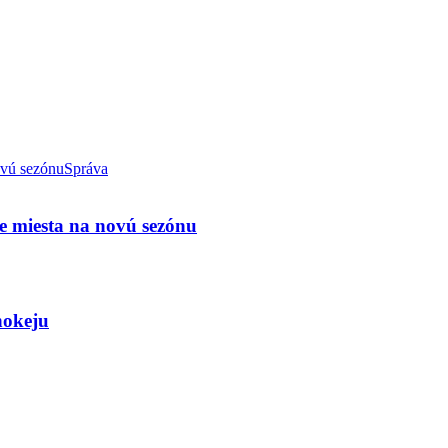
Správa
e miesta na novú sezónu
hokeju