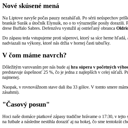
Nové skúsené mená
Na Liptove navyše počas pauzy nezaháľali. Po sérii neúspechov prišlo 
brankár Surák a útočník Elynuik, no o to výraznejšie posily dorazili. 
drese Buffalo Sabres. Defenzívu vystužil aj ostrieľaný obranca
Oldri
Do zápasu teda vstupujeme proti súperovi, ktorý sa síce herne hľadá
nadviazali na výkony, ktoré nás držia v hornej časti tabuľky.
V čom máme navrch?
Dôležitým varovaním pre nás bude aj
hra súpera v početných výho
predstavuje úspešnosť 25 %, čo je jedna z najlepších v celej súťaži. 
najmenej.
Naopak, v rovnovážnom stave dali iba 33 gólov. V tomto smere máme v
zásahmi).
"Časový posun"
Hoci naše domáce piatkové zápasy tradične hrávame o 17:30, v tejto s
na futbale a následne nestihla doraziť aj na hokej, čo sme tentokrát ch