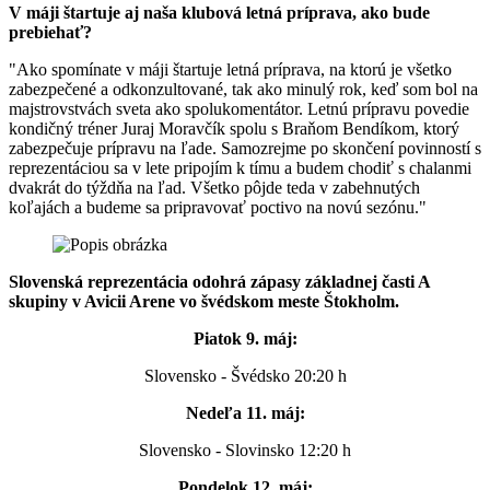
V máji štartuje aj naša klubová letná príprava, ako bude
prebiehať?
"Ako spomínate v máji štartuje letná príprava, na ktorú je všetko
zabezpečené a odkonzultované, tak ako minulý rok, keď som bol na
majstrovstvách sveta ako spolukomentátor. Letnú prípravu povedie
kondičný tréner Juraj Moravčík spolu s Braňom Bendíkom, ktorý
zabezpečuje prípravu na ľade. Samozrejme po skončení povinností s
reprezentáciou sa v lete pripojím k tímu a budem chodiť s chalanmi
dvakrát do týždňa na ľad. Všetko pôjde teda v zabehnutých
koľajách a budeme sa pripravovať poctivo na novú sezónu."
Slovenská reprezentácia odohrá zápasy základnej časti A
skupiny v Avicii Arene vo švédskom meste Štokholm.
Piatok 9. máj:
Slovensko - Švédsko 20:20 h
Nedeľa 11. máj:
Slovensko - Slovinsko 12:20 h
Pondelok 12. máj: