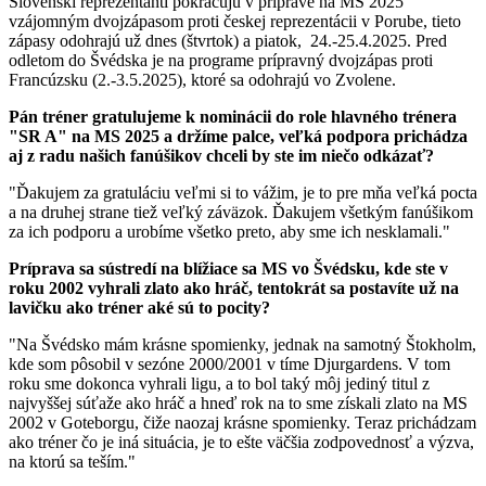
Slovenskí reprezentanti pokračujú v príprave na MS 2025
vzájomným dvojzápasom proti českej reprezentácii v Porube, tieto
zápasy odohrajú už dnes (štvrtok) a piatok, 24.-25.4.2025. Pred
odletom do Švédska je na programe prípravný dvojzápas proti
Francúzsku (2.-3.5.2025), ktoré sa odohrajú vo Zvolene.
Pán tréner gratulujeme k nominácii do role hlavného trénera
"SR A" na MS 2025 a držíme palce, veľká podpora prichádza
aj z radu našich fanúšikov chceli by ste im niečo odkázať?
"Ďakujem za gratuláciu veľmi si to vážim, je to pre mňa veľká pocta
a na druhej strane tiež veľký záväzok. Ďakujem všetkým fanúšikom
za ich podporu a urobíme všetko preto, aby sme ich nesklamali."
Príprava sa sústredí na blížiace sa MS vo Švédsku, kde ste v
roku 2002 vyhrali zlato ako hráč, tentokrát sa postavíte už na
lavičku ako tréner aké sú to pocity?
"Na Švédsko mám krásne spomienky, jednak na samotný Štokholm,
kde som pôsobil v sezóne 2000/2001 v tíme Djurgardens. V tom
roku sme dokonca vyhrali ligu, a to bol taký môj jediný titul z
najvyššej súťaže ako hráč a hneď rok na to sme získali zlato na MS
2002 v Goteborgu, čiže naozaj krásne spomienky. Teraz prichádzam
ako tréner čo je iná situácia, je to ešte väčšia zodpovednosť a výzva,
na ktorú sa teším."