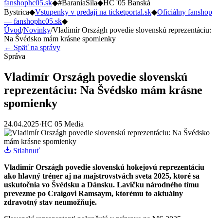
fanshophc05.sk
◆
#BaraniaSila
◆
HC '05 Banská
Bystrica
◆
Vstupenky v predaji na ticketportal.sk
◆
Oficiálny fanshop
— fanshophc05.sk
◆
Úvod
/
Novinky
/
Vladimír Országh povedie slovenskú reprezentáciu:
Na Švédsko mám krásne spomienky
← Späť na správy
Správa
Vladimír Országh povedie slovenskú
reprezentáciu: Na Švédsko mám krásne
spomienky
24.04.2025
·
HC 05 Media
Stiahnuť
Vladimír Országh povedie slovenskú hokejovú reprezentáciu
ako hlavný tréner aj na majstrovstvách sveta 2025, ktoré sa
uskutočnia vo Švédsku a Dánsku. Lavičku národného tímu
prevezme po Craigovi Ramsaym, ktorému to aktuálny
zdravotný stav neumožňuje.