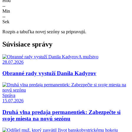
Hod
--
Min
--
Sek
Rozpis a tabuľka novej sezóny sa pripravujú.
Súvisiace správy
A mužstvo
28.07.2026
Obranné rady vystuží Danila Kadyrov
Správa
15.07.2026
Druhá vlna predaja permanentiek: Zabezpečte si
svoje miesta na novú sezónu