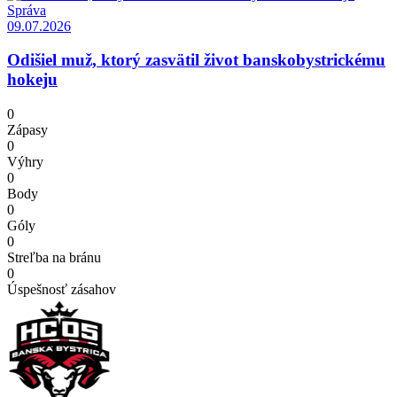
Správa
09.07.2026
Odišiel muž, ktorý zasvätil život banskobystrickému
hokeju
0
Zápasy
0
Výhry
0
Body
0
Góly
0
Streľba na bránu
0
Úspešnosť zásahov