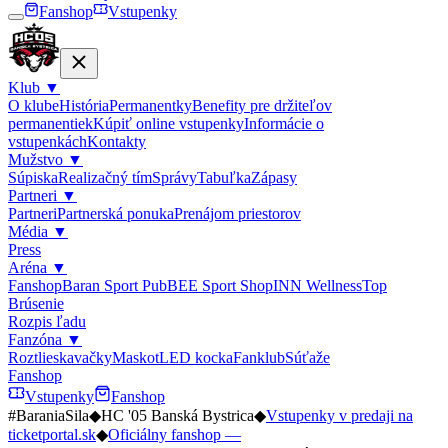
Fanshop
Vstupenky
Klub
▼
O klube
História
Permanentky
Benefity pre držiteľov
permanentiek
Kúpiť online vstupenky
Informácie o
vstupenkách
Kontakty
Mužstvo
▼
Súpiska
Realizačný tím
Správy
Tabuľka
Zápasy
Partneri
▼
Partneri
Partnerská ponuka
Prenájom priestorov
Média
▼
Press
Aréna
▼
Fanshop
Baran Sport Pub
BEE Sport Shop
INN Wellness
Top
Brúsenie
Rozpis ľadu
Fanzóna
▼
Roztlieskavačky
Maskot
LED kocka
Fanklub
Súťaže
Fanshop
Vstupenky
Fanshop
#BaraniaSila
◆
HC '05 Banská Bystrica
◆
Vstupenky v predaji na
ticketportal.sk
◆
Oficiálny fanshop —