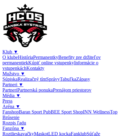
Klub
▼
O klube
História
Permanentky
Benefity pre držiteľov
permanentiek
Kúpiť online vstupenky
Informácie o
vstupenkách
Kontakty
Mužstvo
▼
Súpiska
Realizačný tím
Správy
Tabuľka
Zápasy
Partneri
▼
Partneri
Partnerská ponuka
Prenájom priestorov
Média
▼
Press
Aréna
▼
Fanshop
Baran Sport Pub
BEE Sport Shop
INN Wellness
Top
Brúsenie
Rozpis ľadu
Fanzóna
▼
Roztlieskavačky
Maskot
LED kocka
Fanklub
Súťaže