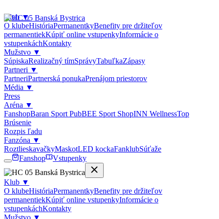
Klub
▼
O klube
História
Permanentky
Benefity pre držiteľov
permanentiek
Kúpiť online vstupenky
Informácie o
vstupenkách
Kontakty
Mužstvo
▼
Súpiska
Realizačný tím
Správy
Tabuľka
Zápasy
Partneri
▼
Partneri
Partnerská ponuka
Prenájom priestorov
Média
▼
Press
Aréna
▼
Fanshop
Baran Sport Pub
BEE Sport Shop
INN Wellness
Top
Brúsenie
Rozpis ľadu
Fanzóna
▼
Roztlieskavačky
Maskot
LED kocka
Fanklub
Súťaže
Fanshop
Vstupenky
Klub
▼
O klube
História
Permanentky
Benefity pre držiteľov
permanentiek
Kúpiť online vstupenky
Informácie o
vstupenkách
Kontakty
Mužstvo
▼