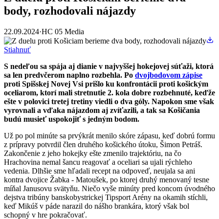
body, rozhodovali nájazdy
22.09.2024
·
HC 05 Media
Stiahnuť
S nedeľou sa spája aj dianie v najvyššej hokejovej súťaži, ktorá
sa len predvčerom naplno rozbehla. Po
dvojbodovom zápise
proti Spišskej Novej Vsi prišlo ku konfrontácii proti košickým
oceliarom, ktorí mali stretnutie 2. kola dobre rozbehnuté, keďže
ešte v polovici tretej tretiny viedli o dva góly. Napokon sme však
vyrovnali a vďaka nájazdom aj zvíťazili, a tak sa Košičania
budú musieť uspokojiť s jedným bodom.
Už po pol minúte sa prvýkrát menilo skóre zápasu, keď dobrú formu
z prípravy potvrdil člen druhého košického útoku, Šimon Petráš.
Zakončenie z jeho hokejky ešte zmenilo trajektóriu, na čo
Hrachovina nemal šancu reagovať a oceliari sa ujali rýchleho
vedenia. Dlhšie sme hľadali recept na odpoveď, neujala sa ani
kontra dvojice Žabka - Matoušek, po ktorej druhý menovaný tesne
míňal Janusovu svätyňu. Niečo vyše minúty pred koncom úvodného
dejstva tribúny banskobystrickej Tipsport Arény na okamih stíchli,
keď Mikúš v páde narazil do nášho brankára, ktorý však bol
schopný v hre pokračovať.