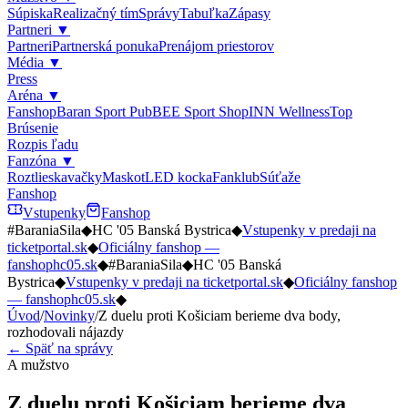
Súpiska
Realizačný tím
Správy
Tabuľka
Zápasy
Partneri
▼
Partneri
Partnerská ponuka
Prenájom priestorov
Média
▼
Press
Aréna
▼
Fanshop
Baran Sport Pub
BEE Sport Shop
INN Wellness
Top
Brúsenie
Rozpis ľadu
Fanzóna
▼
Roztlieskavačky
Maskot
LED kocka
Fanklub
Súťaže
Fanshop
Vstupenky
Fanshop
#BaraniaSila
◆
HC '05 Banská Bystrica
◆
Vstupenky v predaji na
ticketportal.sk
◆
Oficiálny fanshop —
fanshophc05.sk
◆
#BaraniaSila
◆
HC '05 Banská
Bystrica
◆
Vstupenky v predaji na ticketportal.sk
◆
Oficiálny fanshop
— fanshophc05.sk
◆
Úvod
/
Novinky
/
Z duelu proti Košiciam berieme dva body,
rozhodovali nájazdy
← Späť na správy
A mužstvo
Z duelu proti Košiciam berieme dva