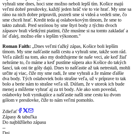
vyhrali sme dnes, hoci sme možno neboli lepší tím. Košice majú
veľmi dobré presilovky, každý jeden hráč vie to vie hrať. My sme sa
ráno na nich dobre pripravili, pozreli sme si videá a vedeli sme, čo
sme chceli hrať. Kredit teda aj oslabovkovým tímom, že sme to
takto zahrali. Pred sezónou by sme štyri body z týchto dvoch
zápasov brali všetkými piatimi, čiže musíme si na tomto zakladať a
ísť ďalej, možno ešte s lepším výkonom."
Roman Faith:
„Dnes veľmi ťažký zápas, Košice boli lepším
tímom. My sme našťastie našli cestu a vyhrali sme, takže som rád.
Veľa záleží na tom, ako my dodržujeme tie naše veci, ale keď žiaľ
nehráme to, čo máme a keď pustíme súpera ako Košice do takých
šancí, tak oni tie góly dajú. Dnes to našťastie až tak netrestali, mohli
určite aj viac, čiže my sme radi, že sme vyhrali a že máme ďalšie
dva body. Tých oslaboviek bolo strašne veľa, už v príprave to tak
bolo a berie nám to strašne veľa síl. Dúfam, že v utorok ich bude
menej a môžeme vyhrať aj za tri body. Ale ako som povedal,
oslabovky boli vynikajúce a našťastie našli sme cestu ku dvom
gólom v presilovke, čiže to nám veľmi pomohlo.
Zdieľať
Zápasy & tabuľka
Do najbližšieho zápasu
--
Dni