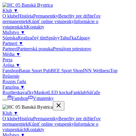
Klub
▼
O klube
História
Permanentky
Benefity pre držiteľov
permanentiek
Kúpiť online vstupenky
Informácie o
vstupenkách
Kontakty
Mužstvo
▼
Súpiska
Realizačný tím
Správy
Tabuľka
Zápasy
Partneri
▼
Partneri
Partnerská ponuka
Prenájom priestorov
Média
▼
Press
Aréna
▼
Fanshop
Baran Sport Pub
BEE Sport Shop
INN Wellness
Top
Brúsenie
Rozpis ľadu
Fanzóna
▼
Roztlieskavačky
Maskot
LED kocka
Fanklub
Súťaže
Fanshop
Vstupenky
Klub
▼
O klube
História
Permanentky
Benefity pre držiteľov
permanentiek
Kúpiť online vstupenky
Informácie o
vstupenkách
Kontakty
Mužstvo
▼