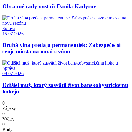
Obranné rady vystuží Danila Kadyrov
Správa
15.07.2026
Druhá vlna predaja permanentiek: Zabezpečte si
svoje miesta na novú sezónu
Správa
09.07.2026
Odišiel muž, ktorý zasvätil život banskobystrickému
hokeju
0
Zápasy
0
Výhry
0
Body