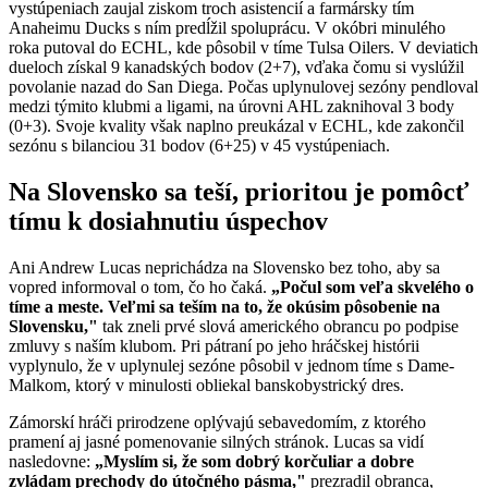
vystúpeniach zaujal ziskom troch asistencií a farmársky tím
Anaheimu Ducks s ním predĺžil spoluprácu. V okóbri minulého
roka putoval do ECHL, kde pôsobil v tíme Tulsa Oilers. V deviatich
dueloch získal 9 kanadských bodov (2+7), vďaka čomu si vyslúžil
povolanie nazad do San Diega. Počas uplynulovej sezóny pendloval
medzi týmito klubmi a ligami, na úrovni AHL zaknihoval 3 body
(0+3). Svoje kvality však naplno preukázal v ECHL, kde zakončil
sezónu s bilanciou 31 bodov (6+25) v 45 vystúpeniach.
Na Slovensko sa teší, prioritou je pomôcť
tímu k dosiahnutiu úspechov
Ani Andrew Lucas neprichádza na Slovensko bez toho, aby sa
vopred informoval o tom, čo ho čaká.
„Počul som veľa skvelého o
tíme a meste. Veľmi sa teším na to, že okúsim pôsobenie na
Slovensku,"
tak zneli prvé slová amerického obrancu po podpise
zmluvy s naším klubom. Pri pátraní po jeho hráčskej histórii
vyplynulo, že v uplynulej sezóne pôsobil v jednom tíme s Dame-
Malkom, ktorý v minulosti obliekal banskobystrický dres.
Zámorskí hráči prirodzene oplývajú sebavedomím, z ktorého
pramení aj jasné pomenovanie silných stránok. Lucas sa vidí
nasledovne:
„Myslím si, že som dobrý korčuliar a dobre
zvládam prechody do útočného pásma,"
prezradil obranca,