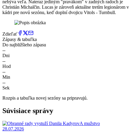
nebýva veľa. Nateraz jediným "pravákom" v zadných radoch je
Christián Michalčin. Lucas je zároveň aktuálne tretím legionárom v
kádri pre novú sezónu, keď doplní dvojicu Vitols - Turnbull.
Zdieľať
Zápasy & tabuľka
Do najbližšieho zápasu
--
Dni
--
Hod
--
Min
--
Sek
Rozpis a tabuľka novej sezóny sa pripravujú.
Súvisiace správy
A mužstvo
28.07.2026