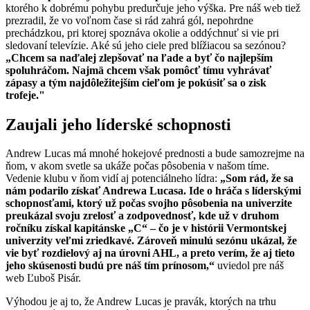
ktorého k dobrému pohybu predurčuje jeho výška. Pre náš web tiež
prezradil, že vo voľnom čase si rád zahrá gól, nepohrdne
prechádzkou, pri ktorej spoznáva okolie a oddýchnuť si vie pri
sledovaní televízie. Aké sú jeho ciele pred blížiacou sa sezónou?
„Chcem sa naďalej zlepšovať na ľade a byť čo najlepším
spoluhráčom. Najmä chcem však pomôcť tímu vyhrávať
zápasy a tým najdôležitejším cieľom je pokúsiť sa o zisk
trofeje."
Zaujali jeho líderské schopnosti
Andrew Lucas má mnohé hokejové prednosti a bude samozrejme na
ňom, v akom svetle sa ukáže počas pôsobenia v našom tíme.
Vedenie klubu v ňom vidí aj potenciálneho lídra:
„Som rád, že sa
nám podarilo získať Andrewa Lucasa. Ide o hráča s líderskými
schopnosťami, ktorý už počas svojho pôsobenia na univerzite
preukázal svoju zrelosť a zodpovednosť, kde už v druhom
ročníku získal kapitánske „C“ – čo je v histórii Vermontskej
univerzity veľmi zriedkavé. Zároveň minulú sezónu ukázal, že
vie byť rozdielový aj na úrovni AHL, a preto verím, že aj tieto
jeho skúsenosti budú pre náš tím prínosom,“
uviedol pre náš
web Ľuboš Pisár.
Výhodou je aj to, že Andrew Lucas je pravák, ktorých na trhu