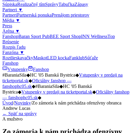
Súpiska
Realizačný tím
Správy
Tabuľka
Zápasy
Partneri
▼
Partneri
Partnerská ponuka
Prenájom priestorov
Média
▼
Press
Aréna
▼
Fanshop
Baran Sport Pub
BEE Sport Shop
INN Wellness
Top
Brúsenie
Rozpis ľadu
Fanzóna
▼
Roztlieskavačky
Maskot
LED kocka
Fanklub
Súťaže
Fanshop
Vstupenky
Fanshop
#BaraniaSila
◆
HC '05 Banská Bystrica
◆
Vstupenky v predaji na
ticketportal.sk
◆
Oficiálny fanshop —
fanshophc05.sk
◆
#BaraniaSila
◆
HC '05 Banská
Bystrica
◆
Vstupenky v predaji na ticketportal.sk
◆
Oficiálny fanshop
— fanshophc05.sk
◆
Úvod
/
Novinky
/
Zo zámoria k nám prichádza ofenzívny obranca
Andrew Lucas
← Späť na správy
A mužstvo
Zo zámoria k nám prichádza ofenzívny