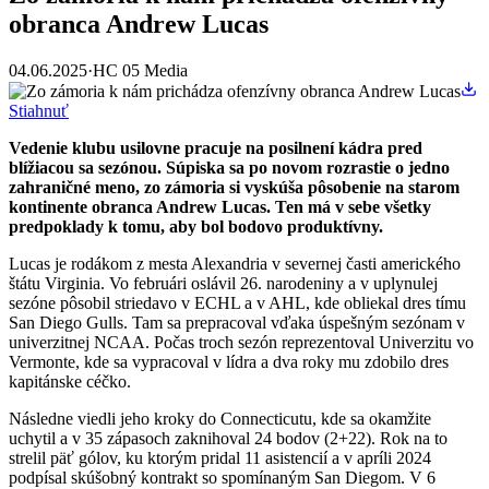
obranca Andrew Lucas
04.06.2025
·
HC 05 Media
Stiahnuť
Vedenie klubu usilovne pracuje na posilnení kádra pred
blížiacou sa sezónou. Súpiska sa po novom rozrastie o jedno
zahraničné meno, zo zámoria si vyskúša pôsobenie na starom
kontinente obranca Andrew Lucas. Ten má v sebe všetky
predpoklady k tomu, aby bol bodovo produktívny.
Lucas je rodákom z mesta Alexandria v severnej časti amerického
štátu Virginia. Vo februári oslávil 26. narodeniny a v uplynulej
sezóne pôsobil striedavo v ECHL a v AHL, kde obliekal dres tímu
San Diego Gulls. Tam sa prepracoval vďaka úspešným sezónam v
univerzitnej NCAA. Počas troch sezón reprezentoval Univerzitu vo
Vermonte, kde sa vypracoval v lídra a dva roky mu zdobilo dres
kapitánske céčko.
Následne viedli jeho kroky do Connecticutu, kde sa okamžite
uchytil a v 35 zápasoch zaknihoval 24 bodov (2+22). Rok na to
strelil päť gólov, ku ktorým pridal 11 asistencií a v apríli 2024
podpísal skúšobný kontrakt so spomínaným San Diegom. V 6