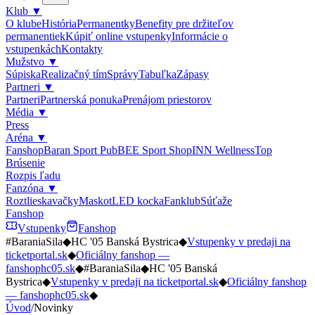
Klub
▼
O klube
História
Permanentky
Benefity pre držiteľov
permanentiek
Kúpiť online vstupenky
Informácie o
vstupenkách
Kontakty
Mužstvo
▼
Súpiska
Realizačný tím
Správy
Tabuľka
Zápasy
Partneri
▼
Partneri
Partnerská ponuka
Prenájom priestorov
Média
▼
Press
Aréna
▼
Fanshop
Baran Sport Pub
BEE Sport Shop
INN Wellness
Top
Brúsenie
Rozpis ľadu
Fanzóna
▼
Roztlieskavačky
Maskot
LED kocka
Fanklub
Súťaže
Fanshop
Vstupenky
Fanshop
#BaraniaSila
◆
HC '05 Banská Bystrica
◆
Vstupenky v predaji na
ticketportal.sk
◆
Oficiálny fanshop —
fanshophc05.sk
◆
#BaraniaSila
◆
HC '05 Banská
Bystrica
◆
Vstupenky v predaji na ticketportal.sk
◆
Oficiálny fanshop
— fanshophc05.sk
◆
Úvod
/
Novinky