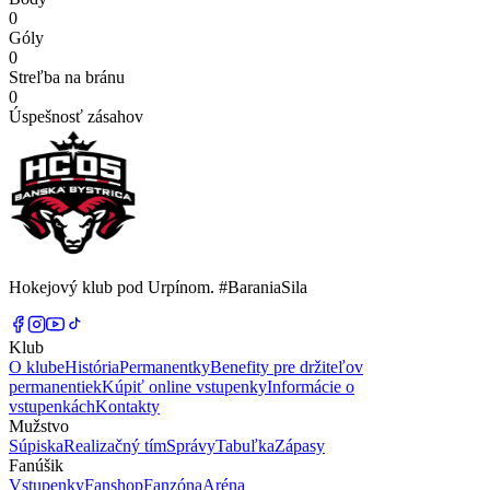
0
Góly
0
Streľba na bránu
0
Úspešnosť zásahov
Hokejový klub pod Urpínom. #BaraniaSila
Klub
O klube
História
Permanentky
Benefity pre držiteľov
permanentiek
Kúpiť online vstupenky
Informácie o
vstupenkách
Kontakty
Mužstvo
Súpiska
Realizačný tím
Správy
Tabuľka
Zápasy
Fanúšik
Vstupenky
Fanshop
Fanzóna
Aréna