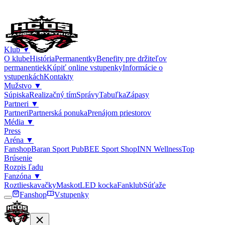
Klub
▼
O klube
História
Permanentky
Benefity pre držiteľov
permanentiek
Kúpiť online vstupenky
Informácie o
vstupenkách
Kontakty
Mužstvo
▼
Súpiska
Realizačný tím
Správy
Tabuľka
Zápasy
Partneri
▼
Partneri
Partnerská ponuka
Prenájom priestorov
Média
▼
Press
Aréna
▼
Fanshop
Baran Sport Pub
BEE Sport Shop
INN Wellness
Top
Brúsenie
Rozpis ľadu
Fanzóna
▼
Roztlieskavačky
Maskot
LED kocka
Fanklub
Súťaže
Fanshop
Vstupenky