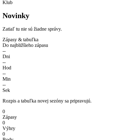
Klub
Novinky
Zatiaľ tu nie sú žiadne správy.
Zápasy & tabuľka
Do najbližšieho zápasu
--
Dni
--
Hod
--
Min
--
Sek
Rozpis a tabuľka novej sezóny sa pripravujú.
0
Zápasy
0
Výhry
0
Body