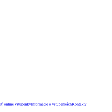
iť online vstupenky
Informácie o vstupenkách
Kontakty