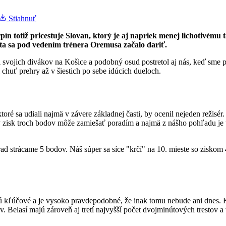
Stiahnuť
n totiž pricestuje Slovan, ktorý je aj napriek menej lichotivému
sta sa pod vedením trénera Oremusa začalo dariť.
 svojich divákov na Košice a podobný osud postretol aj nás, keď sme p
 chuť prehry až v šiestich po sebe idúcich dueloch.
ré sa udiali najmä v závere základnej časti, by ocenil nejeden režisér.
zisk troch bodov môže zamiešať poradím a najmä z nášho pohľadu je te
d strácame 5 bodov. Náš súper sa síce "krčí" na 10. mieste so ziskom
sú kľúčové a je vysoko pravdepodobné, že inak tomu nebude ani dnes. 
lov. Belasí majú zároveň aj tretí najvyšší počet dvojminútových trestov 