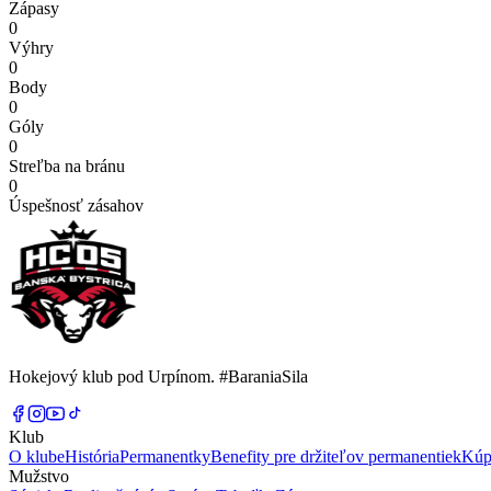
Zápasy
0
Výhry
0
Body
0
Góly
0
Streľba na bránu
0
Úspešnosť zásahov
Hokejový klub pod Urpínom. #BaraniaSila
Klub
O klube
História
Permanentky
Benefity pre držiteľov permanentiek
Kúp
Mužstvo