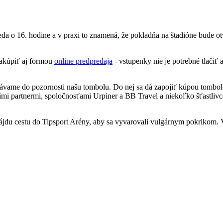
eda o 16. hodine a v praxi to znamená, že pokladňa na štadióne bude 
 zakúpiť aj formou
online predpredaja
- vstupenky nie je potrebné tlačiť 
vame do pozornosti našu tombolu. Do nej sa dá zapojiť kúpou tombolový
ašimi partnermi, spoločnosťami Urpiner a BB Travel a niekoľko šťastl
nájdu cestu do Tipsport Arény, aby sa vyvarovali vulgárnym pokrikom. V