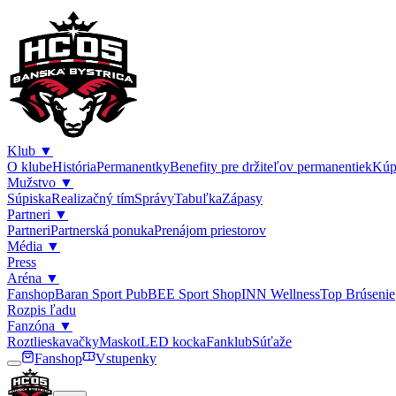
Klub
▼
O klube
História
Permanentky
Benefity pre držiteľov permanentiek
Kúp
Mužstvo
▼
Súpiska
Realizačný tím
Správy
Tabuľka
Zápasy
Partneri
▼
Partneri
Partnerská ponuka
Prenájom priestorov
Média
▼
Press
Aréna
▼
Fanshop
Baran Sport Pub
BEE Sport Shop
INN Wellness
Top Brúsenie
Rozpis ľadu
Fanzóna
▼
Roztlieskavačky
Maskot
LED kocka
Fanklub
Súťaže
Fanshop
Vstupenky