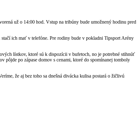
otvorená už o 14:00 hod. Vstup na tribúny bude umožnený hodinu pred
a stačí ich mať v telefóne. Pre rodiny bude v pokladni Tipsport Arény
ch lístkov, ktoré sú k dispozícii v bufetoch, no je potrebné stihnúť
ivcov pôjde po zápase domov s cenami, ktoré do spomínanej tomboly
eríme, že aj bez toho sa dnešná divácka kulisa postará o žičlivú