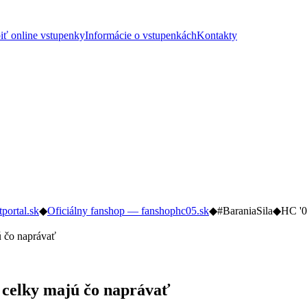
iť online vstupenky
Informácie o vstupenkách
Kontakty
tportal.sk
◆
Oficiálny fanshop — fanshophc05.sk
◆
#BaraniaSila
◆
HC '0
ú čo naprávať
a celky majú čo naprávať