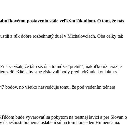
 tabuľkovému postaveniu stále veľkým lákadlom. O tom, že nás
ustili z rúk dobre rozbehnutý duel v Michalovciach. Oba celky tak
 Zdá sa však, že táto sezóna to môže "prebiť", nakoľko už teraz je
raz dôležité, aby sme získavali body pred udržanie kontaktu s
 47 bodov, no všetko nasvedčuje tomu, že pod vedením trénera
Kľúčom bude vyvarovať sa pobytom na trestnej lavici a pre Slovan o
a v úspešnosti bránenia oslabení sú na tom horšie len Humenčania.