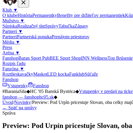
Klub
▼
O klube
História
Permanentky
Benefity pre držiteľov permanentiek
Kúp
Mužstvo
▼
Súpiska
Realizačný tím
Správy
Tabuľka
Zápasy
Partneri
▼
Partneri
Partnerská ponuka
Prenájom priestorov
Média
▼
Press
Aréna
▼
Fanshop
Baran Sport Pub
BEE Sport Shop
INN Wellness
Top Brúsenie
Rozpis ľadu
Fanzóna
▼
Roztlieskavačky
Maskot
LED kocka
Fanklub
Súťaže
Fanshop
Vstupenky
Fanshop
#BaraniaSila
◆
HC '05 Banská Bystrica
◆
Vstupenky v predaji na ticke
fanshop — fanshophc05.sk
◆
Úvod
/
Novinky
/
Preview: Pod Urpín pricestuje Slovan, oba celky maj
← Späť na správy
Správa
Preview: Pod Urpín pricestuje Slovan, ob