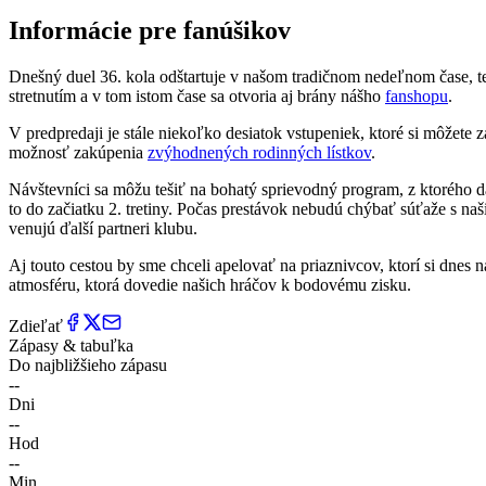
Informácie pre fanúšikov
Dnešný duel 36. kola odštartuje v našom tradičnom nedeľnom čase, t
stretnutím a v tom istom čase sa otvoria aj brány nášho
fanshopu
.
V predpredaji je stále niekoľko desiatok vstupeniek, ktoré si môžete
možnosť zakúpenia
zvýhodnených rodinných lístkov
.
Návštevníci sa môžu tešiť na bohatý sprievodný program, z ktorého dá
to do začiatku 2. tretiny. Počas prestávok nebudú chýbať súťaže s n
venujú ďalší partneri klubu.
Aj touto cestou by sme chceli apelovať na priaznivcov, ktorí si dnes 
atmosféru, ktorá dovedie našich hráčov k bodovému zisku.
Zdieľať
Zápasy & tabuľka
Do najbližšieho zápasu
--
Dni
--
Hod
--
Min