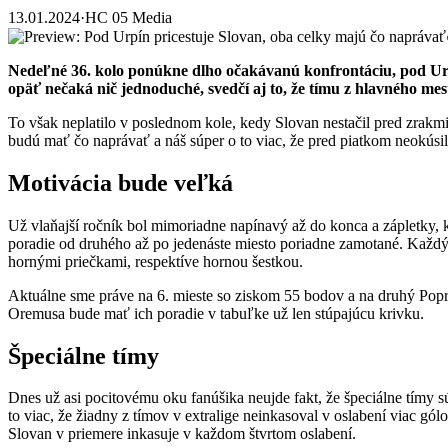
13.01.2024
·
HC 05 Media
Nedeľné 36. kolo ponúkne dlho očakávanú konfrontáciu, pod Urpí
opäť nečaká nič jednoduché, svedčí aj to, že tímu z hlavného me
To však neplatilo v poslednom kole, kedy Slovan nestačil pred zrakmi
budú mať čo naprávať a náš súper o to viac, že pred piatkom neokúsil
Motivácia bude veľká
Už vlaňajší ročník bol mimoriadne napínavý až do konca a zápletky, kto
poradie od druhého až po jedenáste miesto poriadne zamotané. Každý 
hornými priečkami, respektíve hornou šestkou.
Aktuálne sme práve na 6. mieste so ziskom 55 bodov a na druhý Popra
Oremusa bude mať ich poradie v tabuľke už len stúpajúcu krivku.
Špeciálne tímy
Dnes už asi pocitovému oku fanúšika neujde fakt, že špeciálne tímy 
to viac, že žiadny z tímov v extralige neinkasoval v oslabení viac gó
Slovan v priemere inkasuje v každom štvrtom oslabení.