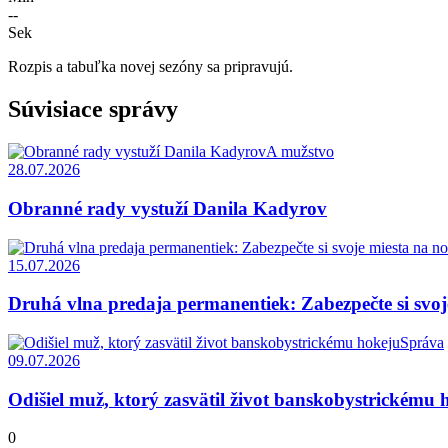
--
Sek
Rozpis a tabuľka novej sezóny sa pripravujú.
Súvisiace správy
A mužstvo
28.07.2026
Obranné rady vystuží Danila Kadyrov
15.07.2026
Druhá vlna predaja permanentiek: Zabezpečte si svoj
Správa
09.07.2026
Odišiel muž, ktorý zasvätil život banskobystrickému 
0