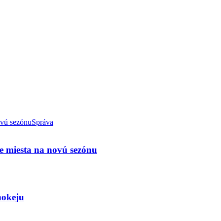
Správa
e miesta na novú sezónu
hokeju