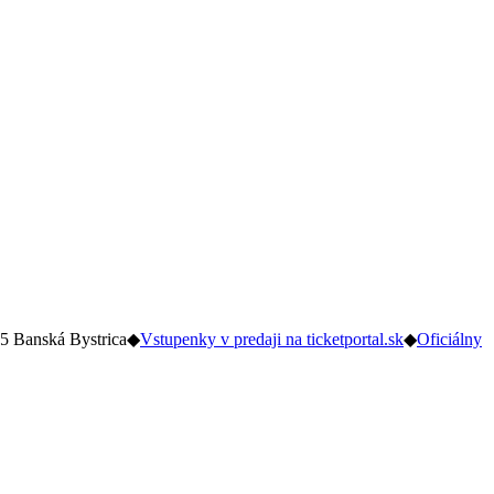
5 Banská Bystrica
◆
Vstupenky v predaji na ticketportal.sk
◆
Oficiálny