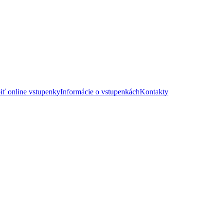
iť online vstupenky
Informácie o vstupenkách
Kontakty