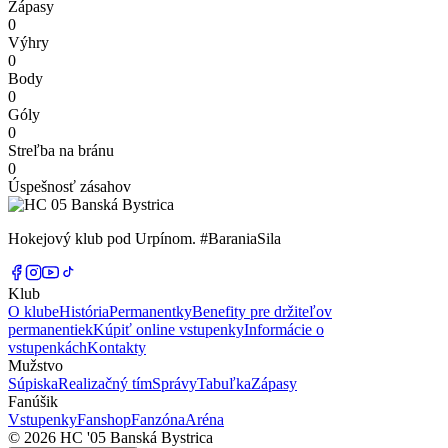
Zápasy
0
Výhry
0
Body
0
Góly
0
Streľba na bránu
0
Úspešnosť zásahov
Hokejový klub pod Urpínom. #BaraniaSila
Klub
O klube
História
Permanentky
Benefity pre držiteľov
permanentiek
Kúpiť online vstupenky
Informácie o
vstupenkách
Kontakty
Mužstvo
Súpiska
Realizačný tím
Správy
Tabuľka
Zápasy
Fanúšik
Vstupenky
Fanshop
Fanzóna
Aréna
© 2026 HC '05 Banská Bystrica