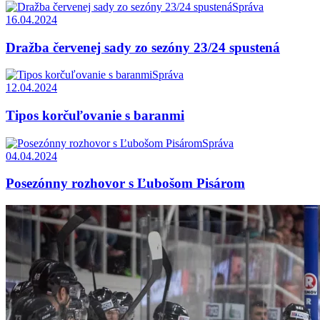
Správa
16.04.2024
Dražba červenej sady zo sezóny 23/24 spustená
Správa
12.04.2024
Tipos korčuľovanie s baranmi
Správa
04.04.2024
Posezónny rozhovor s Ľubošom Pisárom