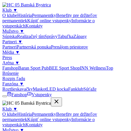
Klub
▼
O klube
História
Permanentky
Benefity pre držiteľov
permanentiek
Kúpiť online vstupenky
Informácie o
vstupenkách
Kontakty
Mužstvo
▼
Súpiska
Realizačný tím
Správy
Tabuľka
Zápasy
Partneri
▼
Partneri
Partnerská ponuka
Prenájom priestorov
Média
▼
Press
Aréna
▼
Fanshop
Baran Sport Pub
BEE Sport Shop
INN Wellness
Top
Brúsenie
Rozpis ľadu
Fanzóna
▼
Roztlieskavačky
Maskot
LED kocka
Fanklub
Súťaže
Fanshop
Vstupenky
Klub
▼
O klube
História
Permanentky
Benefity pre držiteľov
permanentiek
Kúpiť online vstupenky
Informácie o
vstupenkách
Kontakty
Mužstvo
▼