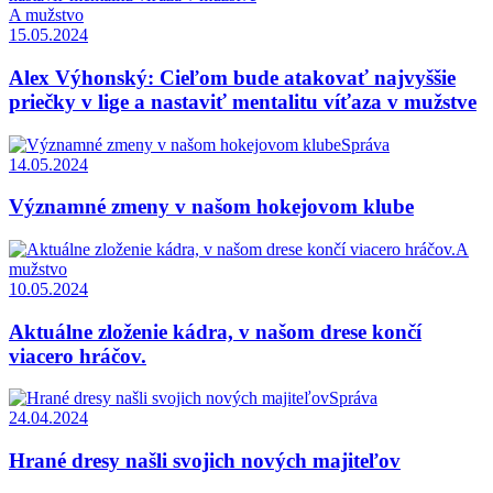
A mužstvo
15.05.2024
Alex Výhonský: Cieľom bude atakovať najvyššie
priečky v lige a nastaviť mentalitu víťaza v mužstve
Správa
14.05.2024
Významné zmeny v našom hokejovom klube
A
mužstvo
10.05.2024
Aktuálne zloženie kádra, v našom drese končí
viacero hráčov.
Správa
24.04.2024
Hrané dresy našli svojich nových majiteľov