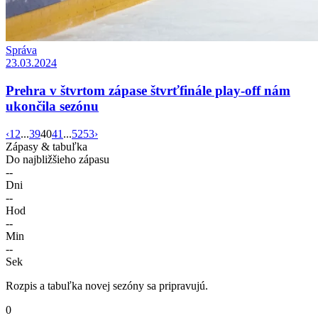
Správa
23.03.2024
Prehra v štvrtom zápase štvrťfinále play-off nám
ukončila sezónu
‹
1
2
...
39
40
41
...
52
53
›
Zápasy & tabuľka
Do najbližšieho zápasu
--
Dni
--
Hod
--
Min
--
Sek
Rozpis a tabuľka novej sezóny sa pripravujú.
0