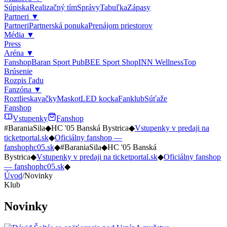
Súpiska
Realizačný tím
Správy
Tabuľka
Zápasy
Partneri
▼
Partneri
Partnerská ponuka
Prenájom priestorov
Média
▼
Press
Aréna
▼
Fanshop
Baran Sport Pub
BEE Sport Shop
INN Wellness
Top
Brúsenie
Rozpis ľadu
Fanzóna
▼
Roztlieskavačky
Maskot
LED kocka
Fanklub
Súťaže
Fanshop
Vstupenky
Fanshop
#BaraniaSila
◆
HC '05 Banská Bystrica
◆
Vstupenky v predaji na
ticketportal.sk
◆
Oficiálny fanshop —
fanshophc05.sk
◆
#BaraniaSila
◆
HC '05 Banská
Bystrica
◆
Vstupenky v predaji na ticketportal.sk
◆
Oficiálny fanshop
— fanshophc05.sk
◆
Úvod
/
Novinky
Klub
Novinky